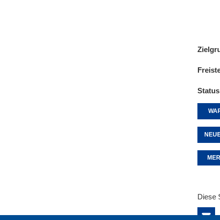
Zielgr
Freist
Status
WAR
NEUE
MER
Diese 