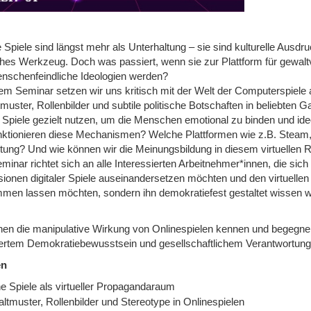
le Spiele sind längst mehr als Unterhaltung – sie sind kulturelle Au
sches Werkzeug. Doch was passiert, wenn sie zur Plattform für gewalt
nschenfeindliche Ideologien werden?
sem Seminar setzen wir uns kritisch mit der Welt der Computerspiele 
muster, Rollenbilder und subtile politische Botschaften in beliebten
e Spiele gezielt nutzen, um die Menschen emotional zu binden und ide
nktionieren diese Mechanismen? Welche Plattformen wie z.B. Steam, itc
itung? Und wie können wir die Meinungsbildung in diesem virtuellen 
inar richtet sich an alle Interessierten Arbeitnehmer*innen, die sich 
ionen digitaler Spiele auseinandersetzen möchten und den virtuelle
men lassen möchten, sondern ihn demokratiefest gestaltet wissen w
rnen die manipulative Wirkung von Onlinespielen kennen und begegnen
tiertem Demokratiebewusstsein und gesellschaftlichem Verantwortung
en
ne Spiele als virtueller Propagandaraum
ltmuster, Rollenbilder und Stereotype in Onlinespielen