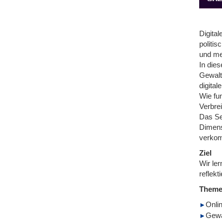
Digita
politi
und me
In die
Gewalt
digital
Wie fu
Verbre
Das Sem
Dimens
verkom
Ziel
Wir le
reflek
Them
Onli
Gewa