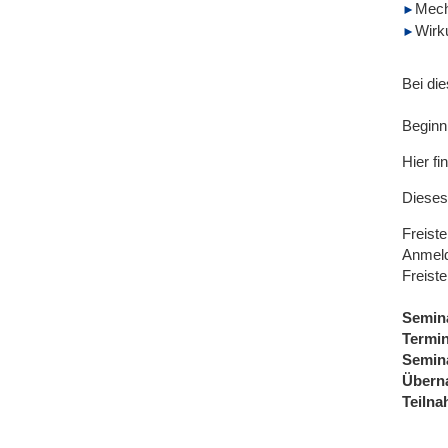
Mech
Wirk
Bei di
Beginn
Hier fi
Dieses
Freist
Anmeld
Freiste
Semin
Termi
Semin
Übern
Teiln