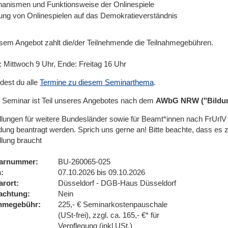
anismen und Funktionsweise der Onlinespiele
ung von Onlinespielen auf das Demokratieverständnis
esem Angebot zahlt die/der Teilnehmende die Teilnahmegebühren.
: Mittwoch 9 Uhr, Ende: Freitag 16 Uhr
ndest du alle
Termine zu diesem Seminarthema
.
 Seminar ist Teil unseres Angebotes nach dem
AWbG NRW ("Bildun
ellungen für weitere Bundesländer sowie für Beamt*innen nach FrUr
ung beantragt werden. Sprich uns gerne an! Bitte beachte, dass es 
llung braucht
arnummer
BU-260065-025
n
07.10.2026 bis 09.10.2026
arort
Düsseldorf - DGB-Haus Düsseldorf
achtung
Nein
ahmegebühr
225,- € Seminarkostenpauschale
(USt-frei), zzgl. ca. 165,- €* für
Verpflegung (inkl USt.)