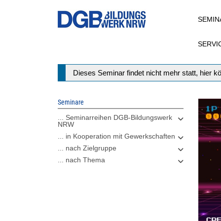
Direkt
SEMIN
zum
Inhalt
SERVI
Statusmeldung
Dieses Seminar findet nicht mehr statt, hier 
Seminare
... Seminarreihen DGB-Bildungswerk
NRW
... in Kooperation mit Gewerkschaften
... nach Zielgruppe
... nach Thema