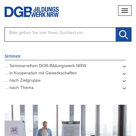
Direkt
Naviga
zum
Inhalt
Seminare
... Seminarreihen DGB-Bildungswerk NRW
... in Kooperation mit Gewerkschaften
... nach Zielgruppe
... nach Thema