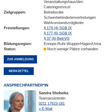
Veranstaltungshaus/den
Cateringservice!
Zielgruppen
Betriebsräte
Schwerbehindertenvertretungen
Wahlvorstandsmitglieder
Freistellungen
§ 179 (4) SGB IX
§ 177 (6) SGB IX
§ 37 (6) BetrVG
Bildungsregion
Ennepe-Ruhr-Wupper/Hagen/Unna
Status
Noch wenige Plätze vorhanden
ZUR ANMELDUNG
MERKZETTEL
ANSPRECHPARTNER*IN
Sandra Shebeika
Teamassistentin
0211 17523-181
» E-Mail