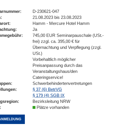
arnummer
D-230621-047
n
21.08.2023 bis 23.08.2023
arort
Hamm - Mercure Hotel Hamm
achtung
Ja
ahmegebühr
745,00 EUR Seminarpauschale (USt.-
frei) zzgl. ca. 395,00 € für
Übernachtung und Verpflegung (zzgl.
USt.)
Vorbehaltlich möglicher
Preisanpassung durch das
Veranstaltungshaus/den
Cateringservice!
uppen
Schwerbehindertenvertretungen
ellungen
§ 37 (6) BetrVG
§ 179 (4) SGB IX
ngsregion
Bezirksleitung NRW
Plätze vorhanden
ANMELDUNG