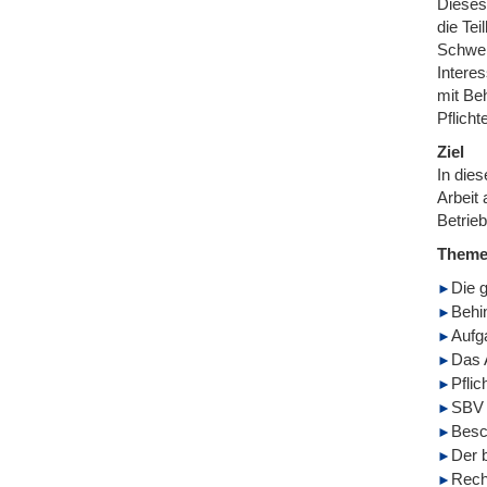
Dieses
die Te
Schwerb
Intere
mit Be
Pflicht
Ziel
In die
Arbeit
Betrie
Them
Die 
Behin
Aufg
Das 
Pflic
SBV 
Besc
Der 
Rech