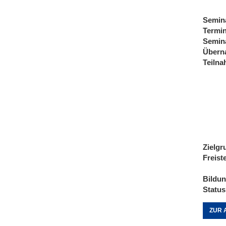
Semin
Termi
Semin
Übern
Teiln
Zielgr
Freist
Bildu
Status
ZUR 