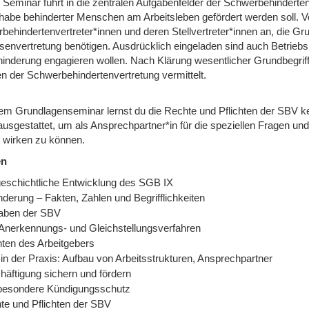
 Seminar führt in die zentralen Aufgabenfelder der Schwerbehinderte
ilhabe behinderter Menschen am Arbeitsleben gefördert werden soll. 
ehindertenvertreter*innen und deren Stellvertreter*innen an, die Grun
ssenvertretung benötigen. Ausdrücklich eingeladen sind auch Betriebs
hinderung engagieren wollen. Nach Klärung wesentlicher Grundbegri
en der Schwerbehindertenvertretung vermittelt.
sem Grundlagenseminar lernst du die Rechte und Pflichten der SBV
 ausgestattet, um als Ansprechpartner*in für die speziellen Fragen
b wirken zu können.
en
geschichtliche Entwicklung des SGB IX
derung – Fakten, Zahlen und Begrifflichkeiten
aben der SBV
Anerkennungs- und Gleichstellungsverfahren
hten des Arbeitgebers
in der Praxis: Aufbau von Arbeitsstrukturen, Ansprechpartner
häftigung sichern und fördern
besondere Kündigungsschutz
te und Pflichten der SBV