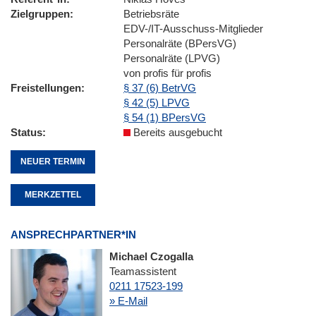
Zielgruppen
Betriebsräte
EDV-/IT-Ausschuss-Mitglieder
Personalräte (BPersVG)
Personalräte (LPVG)
von profis für profis
Freistellungen
§ 37 (6) BetrVG
§ 42 (5) LPVG
§ 54 (1) BPersVG
Status
Bereits ausgebucht
NEUER TERMIN
MERKZETTEL
ANSPRECHPARTNER*IN
Michael Czogalla
Teamassistent
0211 17523-199
» E-Mail