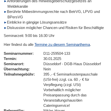
Anforderungen des Hinweisgeberschutzgesetzes an
Meldekanäle
Berührte Mitbestimmungsrechte nach BetrVG, LPVG und
BPersVG
Einblicke in gängige Lösungsansätze
Diskussion möglicher Chancen und Risiken für Beschäftigte
Seminarzeit: 9:00 bis 16:30 Uhr
Hier findest du alle
Termine zu diesem Seminarthema
.
Seminarnummer
D11-259504-133
Termin
30.01.2025
Seminarort
Düsseldorf - DGB-Haus Düsseldorf
Übernachtung
Nein
Teilnahmegebühr
395 ,- € Seminarkostenpauschale
(USt-frei) zzgl. ca. 60 ,- € für
Verpflegung (zzgl. USt)
Vorbehaltlich möglicher
Preisanpassung durch das
Veranstaltungshaus/den
Cateringservice!
Referent*in
Niklas Hoves