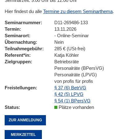
Seminarzeit: 9:00 Uhr bis 12:00 Uhr
Hier findest du alle
Termine zu diesem Seminarthema
.
Seminarnummer
D11-269486-133
Termin
13.11.2026
Seminarort
- Online-Seminar
Übernachtung
Nein
Teilnahmegebühr
285 € (USt-frei)
Referent*in
Katja Köhler
Zielgruppen
Betriebsräte
Personalräte (BPersVG)
Personalräte (LPVG)
von profis für profis
Freistellungen
§ 37 (6) BetrVG
§ 42 (5) LPVG
§ 54 (1) BPersVG
Status
Plätze vorhanden
ZUR ANMELDUNG
MERKZETTEL