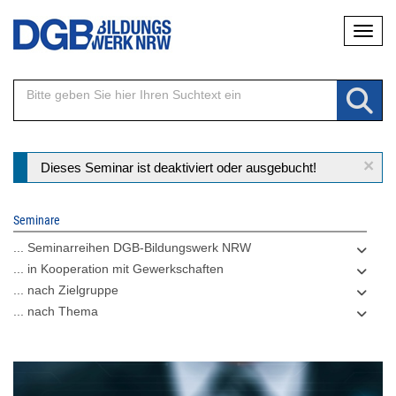
Direkt
Naviga
zum
Inhalt
×
Statusmeldung
Dieses Seminar ist deaktiviert oder ausgebucht!
Seminare
... Seminarreihen DGB-Bildungswerk NRW
... in Kooperation mit Gewerkschaften
... nach Zielgruppe
... nach Thema