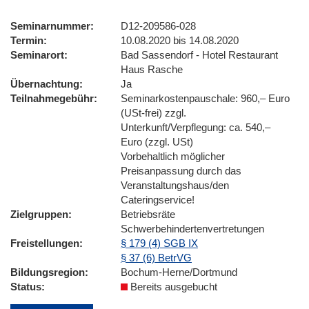
Seminarnummer
D12-209586-028
Termin
10.08.2020 bis 14.08.2020
Seminarort
Bad Sassendorf - Hotel Restaurant
Haus Rasche
Übernachtung
Ja
Teilnahmegebühr
Seminarkostenpauschale: 960,– Euro
(USt-frei) zzgl.
Unterkunft/Verpflegung: ca. 540,–
Euro (zzgl. USt)
Vorbehaltlich möglicher
Preisanpassung durch das
Veranstaltungshaus/den
Cateringservice!
Zielgruppen
Betriebsräte
Schwerbehindertenvertretungen
Freistellungen
§ 179 (4) SGB IX
§ 37 (6) BetrVG
Bildungsregion
Bochum-Herne/Dortmund
Status
Bereits ausgebucht