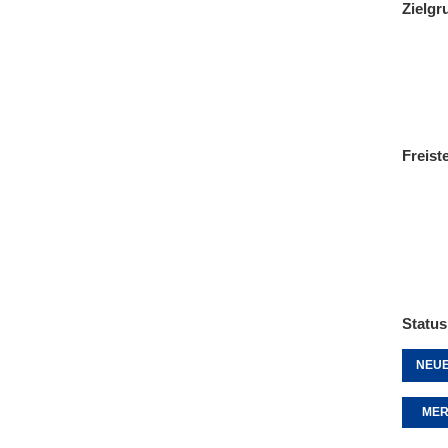
Zielgr
Freist
Status
NEUE
MER