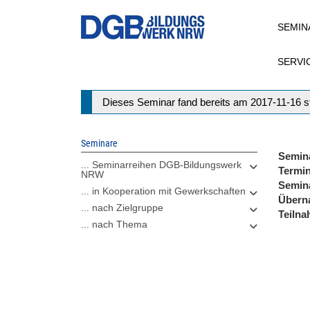
Direkt
SEMIN
zum
Inhalt
SERVI
Statusmeldung
Dieses Seminar fand bereits am 2017-11-16 st
Seminare
Semin
... Seminarreihen DGB-Bildungswerk
Termi
NRW
Semin
... in Kooperation mit Gewerkschaften
Übern
... nach Zielgruppe
Teiln
... nach Thema