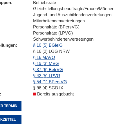
uppen
Betriebsräte
Gleichstellungsbeauftragte/Frauen/Männer
Jugend- und Auszubildendenvertretungen
Mitarbeitendenvertretungen
Personalräte (BPersVG)
Personalräte (LPVG)
Schwerbehindertenvertretungen
ellungen
§ 10 (5) BGleiG
§ 16 (2) LGG NRW
§ 16 MAVO
§ 19 (3) MVG
§ 37 (6) BetrVG
§ 42 (5) LPVG
§ 54 (1) BPersVG
§ 96 (4) SGB IX
Bereits ausgebucht
R TERMIN
KZETTEL