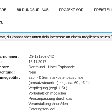
ARE
BILDUNGSURLAUB
PROJEKT SOR
FREISTE
CE
att, du kannst aber unten dein Interesse an einem möglichen neuen
arnummer
D3-171907-742
n
16.11.2017
arort
Dortmund - Hotel Esplanade
achtung
Nein
ahmegebühr
225 ,- € Seminarkostenpauschale
(umsatzsteuerfrei) zzgl. ca. 60 ,- € für
Verpflegung (zzgl. USt.)
Vorbehaltlich möglicher
Preisanpassung durch das
Veranstaltungshaus/den
Cateringservice!