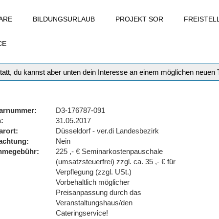
ARE
BILDUNGSURLAUB
PROJEKT SOR
FREISTE
CE
tatt, du kannst aber unten dein Interesse an einem möglichen neuen
arnummer
D3-176787-091
n
31.05.2017
arort
Düsseldorf - ver.di Landesbezirk
achtung
Nein
ahmegebühr
225 ,- € Seminarkostenpauschale
(umsatzsteuerfrei) zzgl. ca. 35 ,- € für
Verpflegung (zzgl. USt.)
Vorbehaltlich möglicher
Preisanpassung durch das
Veranstaltungshaus/den
Cateringservice!