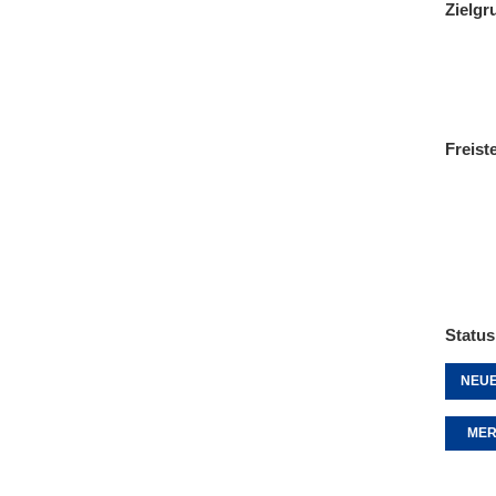
Zielgr
Freist
Status
NEUE
MER