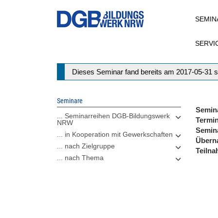
Direkt
SEMIN
zum
Inhalt
SERVI
Statusmeldung
Dieses Seminar fand bereits am 2017-05-31 s
Seminare
Semin
... Seminarreihen DGB-Bildungswerk
Termi
NRW
Semin
... in Kooperation mit Gewerkschaften
Übern
... nach Zielgruppe
Teiln
... nach Thema