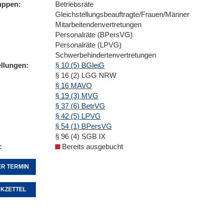
uppen
Betriebsräte
Gleichstellungsbeauftragte/Frauen/Männer
Mitarbeitendenvertretungen
Personalräte (BPersVG)
Personalräte (LPVG)
Schwerbehindertenvertretungen
ellungen
§ 10 (5) BGleiG
§ 16 (2) LGG NRW
§ 16 MAVO
§ 19 (3) MVG
§ 37 (6) BetrVG
§ 42 (5) LPVG
§ 54 (1) BPersVG
§ 96 (4) SGB IX
Bereits ausgebucht
R TERMIN
KZETTEL