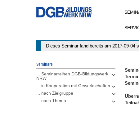
Direkt
SEMIN
zum
Inhalt
SERVI
Statusmeldung
Dieses Seminar fand bereits am 2017-09-04 s
Seminare
Semin
... Seminarreihen DGB-Bildungswerk
Termi
NRW
Semin
... in Kooperation mit Gewerkschaften
... nach Zielgruppe
Übern
... nach Thema
Teiln