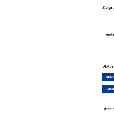
Zielgr
Freist
Status
NEUE
MER
Diese 