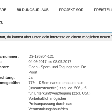
ARE
BILDUNGSURLAUB
PROJEKT SOR
FREISTE
CE
tatt, du kannst aber unten dein Interesse an einem möglichen neuen
arnummer
D3-176804-121
n
04.09.2017 bis 08.09.2017
arort
Goch - Sport- und Tagungshotel De
Poort
achtung
Ja
ahmegebühr
779 ,- € Seminarkostenpauschale
(umsatzsteuerfrei) zzgl. ca. 506 ,- €
für Unterkunft/Verpflegung (zzgl. USt.)
Vorbehaltlich möglicher
Preisanpassung durch das
Veranstaltungshaus/den