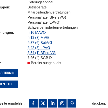
Cateringservice!
uppen
Betriebsräte
Mitarbeitendenvertretungen
Personalräte (BPersVG)
Personalräte (LPVG)
Schwerbehindertenvertretungen
ellungen
§ 16 MAVO
§ 19 (3) MVG
§ 37 (6) BetrVG
§ 42 (5) LPVG
§ 54 (1) BPersVG
§ 96 (4) SGB IX
Bereits ausgebucht
R TERMIN
KZETTEL
Seite empfehlen:
drucken: