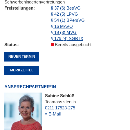
Schwerbehindertenvertretungen
Freistellungen
§ 37 (6) BetrVG
§ 42 (5) LPVG
§ 54 (1) BPersVG
§ 16 MAVO
§ 19 (3) MVG
§ 179 (4) SGB IX
Status
Bereits ausgebucht
NEUER TERMIN
MERKZETTEL
ANSPRECHPARTNER*IN
Sabine Schlüß
Teamassistentin
0211 17523-275
» E-Mail