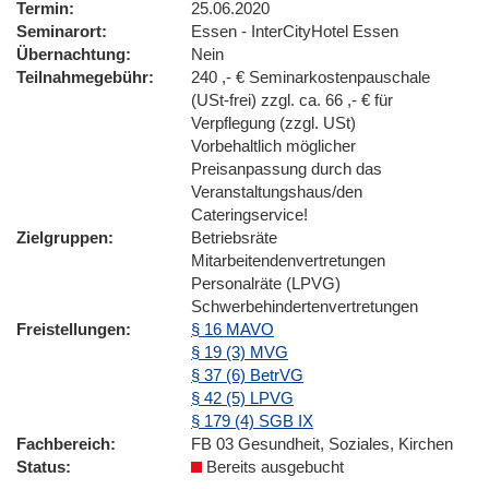
Termin
25.06.2020
Seminarort
Essen - InterCityHotel Essen
Übernachtung
Nein
Teilnahmegebühr
240 ,- € Seminarkostenpauschale
(USt-frei) zzgl. ca. 66 ,- € für
Verpflegung (zzgl. USt)
Vorbehaltlich möglicher
Preisanpassung durch das
Veranstaltungshaus/den
Cateringservice!
Zielgruppen
Betriebsräte
Mitarbeitendenvertretungen
Personalräte (LPVG)
Schwerbehindertenvertretungen
Freistellungen
§ 16 MAVO
§ 19 (3) MVG
§ 37 (6) BetrVG
§ 42 (5) LPVG
§ 179 (4) SGB IX
Fachbereich
FB 03 Gesundheit, Soziales, Kirchen
Status
Bereits ausgebucht