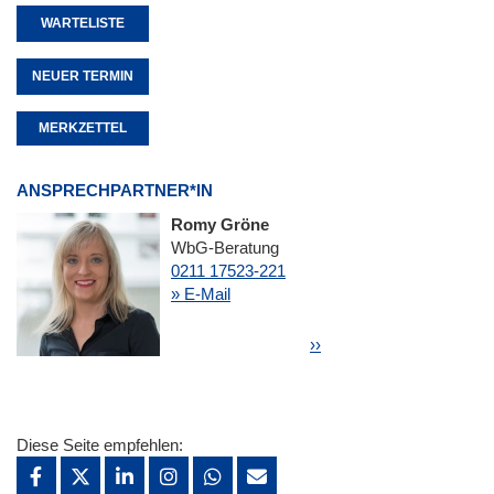
WARTELISTE
NEUER TERMIN
MERKZETTEL
ANSPRECHPARTNER*IN
Romy Gröne
WbG-Beratung
0211 17523-221
» E-Mail
Seitennummerierung
Nächste Seite
››
Diese Seite empfehlen: