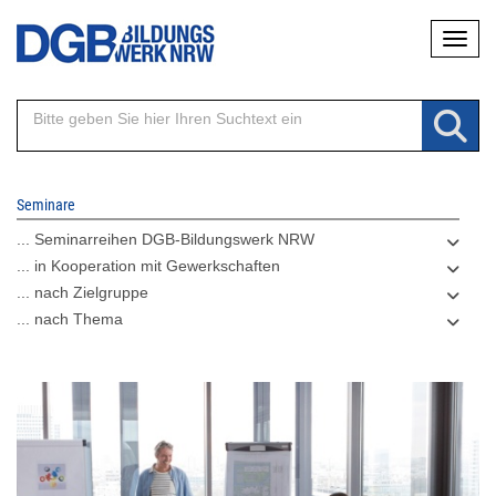
Direkt
Naviga
zum
Inhalt
Seminare
... Seminarreihen DGB-Bildungswerk NRW
... in Kooperation mit Gewerkschaften
... nach Zielgruppe
... nach Thema