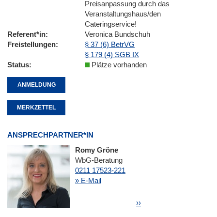
Preisanpassung durch das
Veranstaltungshaus/den
Cateringservice!
Referent*in
Veronica Bundschuh
Freistellungen
§ 37 (6) BetrVG
§ 179 (4) SGB IX
Status
Plätze vorhanden
ANMELDUNG
MERKZETTEL
ANSPRECHPARTNER*IN
Romy Gröne
WbG-Beratung
0211 17523-221
» E-Mail
Seitennummerierung
Nächste Seite
››