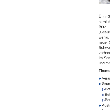
Über Ge
attrak
Büro –
„Gesun
wenig.
neuer 
Schwer
vorhan
Im Sem
und mi
Them
Verä
Grun
Bet
Be
Bet
Aust