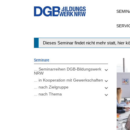
Direkt
SEMIN
zum
Inhalt
SERVI
Statusmeldung
Dieses Seminar findet nicht mehr statt, hier 
Seminare
... Seminarreihen DGB-Bildungswerk
NRW
... in Kooperation mit Gewerkschaften
... nach Zielgruppe
... nach Thema