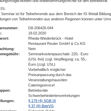
lungsmöglichkeiten und Mitbestimmungsrechte für den Betriebsrat
IS:
 Seminar ist für Teilnehmende aus dem Bereich der IG Metall Bildungs
ungen von Teilnehmenden aus anderen Regionen können unter Umstä
arnummer
D8-206426-044
n
18.02.2020
arort
Rheda-Wiedenbrück - Hotel
Restaurant Reuter GmbH & Co KG
achtung
Nein
ahmegebühr
Seminarkostenpauschale: 220,- Euro
(USt.-frei) zzgl. Verpflegung: ca. 55,-
Euro (zzgl. USt.)
Vorbehaltlich möglicher
Preisanpassung durch das
Veranstaltungshaus/den
Cateringservice!
uppen
Betriebsräte
Schwerbehindertenvertretungen
ellungen
§ 179 (4) SGB IX
§ 37 (6) BetrVG