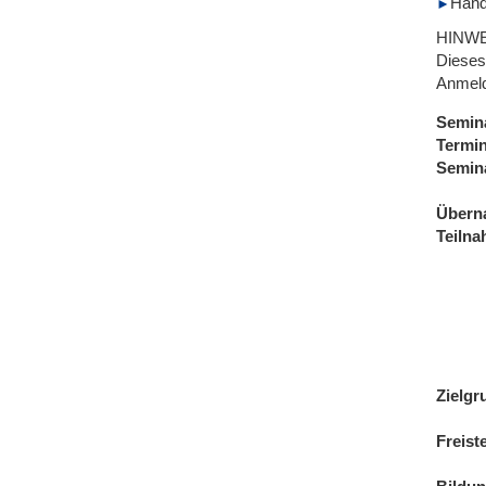
Hand
HINWE
Dieses
Anmeld
Semin
Termi
Semin
Übern
Teiln
Zielgr
Freist