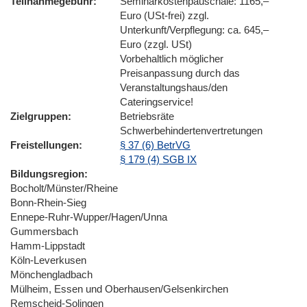
Teilnahmegebühr
Seminarkostenpauschale: 1165,–
Euro (USt-frei) zzgl.
Unterkunft/Verpflegung: ca. 645,–
Euro (zzgl. USt)
Vorbehaltlich möglicher
Preisanpassung durch das
Veranstaltungshaus/den
Cateringservice!
Zielgruppen
Betriebsräte
Schwerbehindertenvertretungen
Freistellungen
§ 37 (6) BetrVG
§ 179 (4) SGB IX
Bildungsregion
Bocholt/Münster/Rheine
Bonn-Rhein-Sieg
Ennepe-Ruhr-Wupper/Hagen/Unna
Gummersbach
Hamm-Lippstadt
Köln-Leverkusen
Mönchengladbach
Mülheim, Essen und Oberhausen/Gelsenkirchen
Remscheid-Solingen