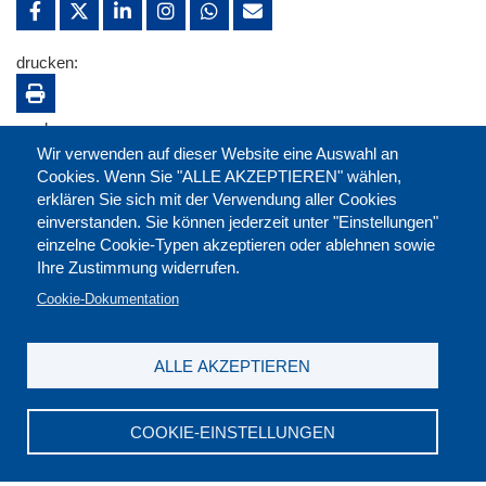
drucken:
merken:
Wir verwenden auf dieser Website eine Auswahl an
Cookies. Wenn Sie "ALLE AKZEPTIEREN" wählen,
erklären Sie sich mit der Verwendung aller Cookies
einverstanden. Sie können jederzeit unter "Einstellungen"
einzelne Cookie-Typen akzeptieren oder ablehnen sowie
Ihre Zustimmung widerrufen.
Cookie-Dokumentation
ALLE AKZEPTIEREN
Kontakt
|
Downloads
|
Newsletter
|
Jobs
|
FAQ
Impressum
|
Datenschutz
|
AGB
|
Widerruf
COOKIE-EINSTELLUNGEN
DGB-Bildungswerk NRW e.V. © 2026
T. 0211 17523-0
|
E-Mail