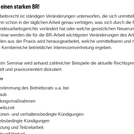
r einen starken BR!
eitsrecht ist ständigen Veränderungen unterworfen, die sich unmittel
nn schon in der täglichen Arbeit genau verfolgen, was sich durch di
ndesarbeitsgerichts verändert hat oder welche gesetzlichen Neuerun
inar werden die für die BR-Arbeit wichtigsten Veränderungen des Arb
len aus der Praxis wird herausgearbeitet, welche unmittelbaren und m
e Kernbereiche betrieblicher Interessenvertretung ergeben.
sem Seminar wird anhand zahlreicher Beispiele die aktuelle Rechtspre
elt und praxisorientiert diskutiert.
en
estimmung des Betriebsrats u.a. bei
laub
ldungsmaßnahmen
eitszeit
onen- und verhaltensbedingte Kündigungen
iebsbedingte Kündigungen
stung und Teilzeitarbeit
tsunfähigkeit