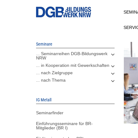
Direkt
SEMIN
zum
Inhalt
SERVI
Seminare
... Seminarreihen DGB-Bildungswerk
NRW
... in Kooperation mit Gewerkschaften
... nach Zielgruppe
... nach Thema
IG Metall
Seminarfinder
Einführungsseminare für BR-
Mitglieder (BR I)