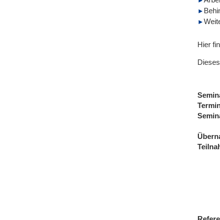
Behi
Weit
Hier fi
Dieses
Semin
Termi
Semin
Übern
Teiln
Refere