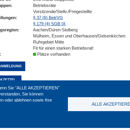
uppen
Betriebsräte
Vorsitzende/Stellv./Freigestellte
ellungen
§ 37 (6) BetrVG
§ 179 (4) SGB IX
ngsregion
Aachen/Düren-Stolberg
Mülheim, Essen und Oberhausen/Gelsenkirchen
Ruhrgebiet Mitte
Fit für einen starken Betriebsrat!
Plätze vorhanden
ANMELDUNG
KZETTEL
. Wenn Sie "ALLE AKZEPTIEREN"
nverstanden. Sie können
ren oder ablehnen sowie Ihre
Seite empfehlen:
drucken:
ALLE AKZEPTIER