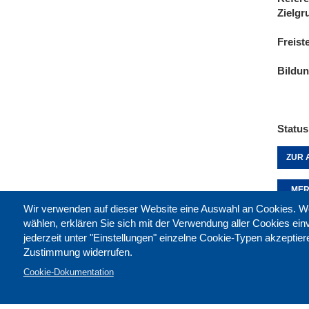
Zielgr
Freist
Bildu
Status
ZUR 
MER
Wir verwenden auf dieser Website eine Auswahl an Cookies
wählen, erklären Sie sich mit der Verwendung aller Cookies ei
jederzeit unter "Einstellungen" einzelne Cookie-Typen akzeptie
Diese 
Zustimmung widerrufen.
Cookie-Dokumentation