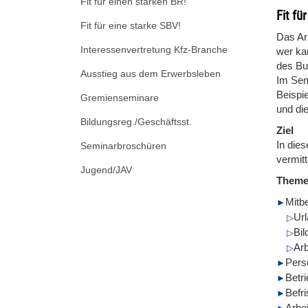
Fit für einen starken BR!
Fit fü
Fit für eine starke SBV!
Das Arb
Interessenvertretung Kfz-Branche
wer ka
des Bu
Ausstieg aus dem Erwerbsleben
Im Sem
Beispie
Gremienseminare
und di
Bildungsreg./Geschäftsst.
Ziel
In die
Seminarbroschüren
vermitt
Jugend/JAV
Them
Mitb
Ur
Bi
Arb
Pers
Betr
Befri
Arbei