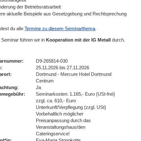
nderung der Betriebsratsarbeit
ere aktuelle Beispiele aus Gesetzgebung und Rechtsprechung
ndest du alle
Termine zu diesem Seminarthema
.
 Seminar führen wir
in
Kooperation mit der IG Metall
durch.
arnummer
D9-265814-030
n
25.11.2026 bis 27.11.2026
arort
Dortmund - Mercure Hotel Dortmund
Centrum
achtung
Ja
ahmegebühr
Seminarkosten: 1.165,- Euro (USt-frei)
zzgl. ca. 610,- Euro
Unterkunft/Verpflegung (zzgl. USt)
Vorbehaltlich möglicher
Preisanpassung durch das
Veranstaltungshaus/den
Cateringservice!
nt*in
Eva-Maria Stoppkotte