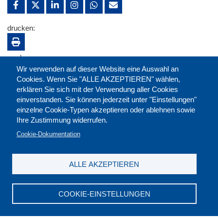
drucken:
merken:
Wir verwenden auf dieser Website eine Auswahl an
Cookies. Wenn Sie "ALLE AKZEPTIEREN" wählen,
erklären Sie sich mit der Verwendung aller Cookies
einverstanden. Sie können jederzeit unter "Einstellungen"
einzelne Cookie-Typen akzeptieren oder ablehnen sowie
Ihre Zustimmung widerrufen.
Cookie-Dokumentation
ALLE AKZEPTIEREN
Kontakt
|
Downloads
|
Newsletter
|
Jobs
|
FAQ
Impressum
|
Datenschutz
|
AGB
|
Widerruf
COOKIE-EINSTELLUNGEN
DGB-Bildungswerk NRW e.V. © 2026
T. 0211 17523-0
|
E-Mail