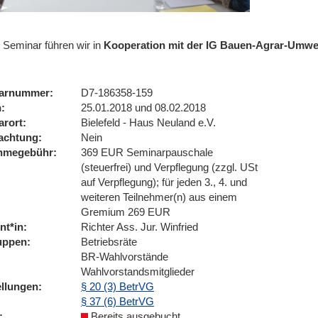
 Seminar führen wir in
Kooperation mit der IG Bauen-Agrar-Umwe
arnummer
D7-186358-159
n
25.01.2018 und 08.02.2018
arort
Bielefeld - Haus Neuland e.V.
achtung
Nein
ahmegebühr
369 EUR Seminarpauschale
(steuerfrei) und Verpflegung (zzgl. USt
auf Verpflegung); für jeden 3., 4. und
weiteren Teilnehmer(n) aus einem
Gremium 269 EUR
nt*in
Richter Ass. Jur. Winfried
uppen
Betriebsräte
BR-Wahlvorstände
Wahlvorstandsmitglieder
ellungen
§ 20 (3) BetrVG
§ 37 (6) BetrVG
Bereits ausgebucht