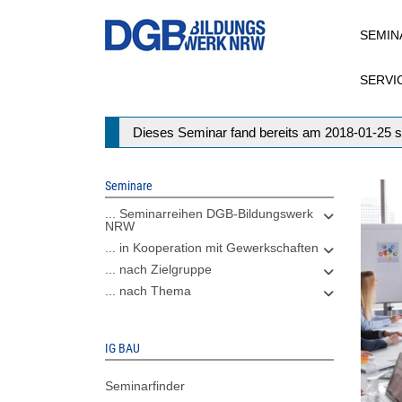
Direkt
SEMIN
zum
Inhalt
SERVI
Statusmeldung
Dieses Seminar fand bereits am 2018-01-25 s
Seminare
... Seminarreihen DGB-Bildungswerk
NRW
... in Kooperation mit Gewerkschaften
... nach Zielgruppe
... nach Thema
IG BAU
Seminarfinder