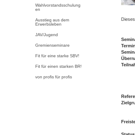
Wahlvorstandsschulung
en
Dieses
Ausstieg aus dem
Erwerbsleben
JAV/Jugend
Semin
Gremienseminare
Termi
Semin
Fit für eine starke SBV!
Übern
Teiln
Fit für einen starken BR!
von profis für profis
Refere
Zielgr
Freist
Status