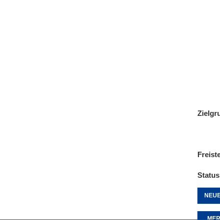
Zielgr
Freist
Status
NEUE
MER