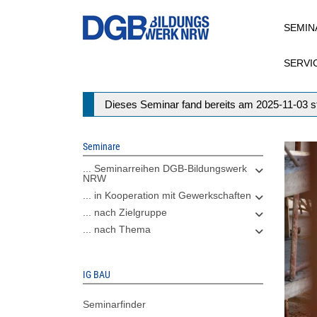
Direkt
SEMIN
zum
Inhalt
SERVI
Statusmeldung
Dieses Seminar fand bereits am 2025-11-03 st
Seminare
... Seminarreihen DGB-Bildungswerk
NRW
... in Kooperation mit Gewerkschaften
... nach Zielgruppe
... nach Thema
IG BAU
Seminarfinder