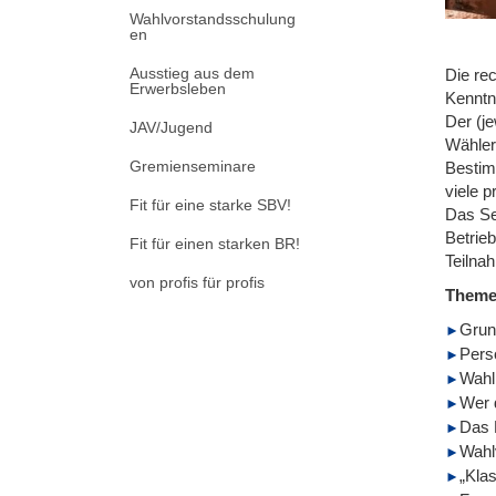
Wahlvorstandsschulung
en
Ausstieg aus dem
Die re
Erwerbsleben
Kenntn
Der (j
JAV/Jugend
Wähler
Gremienseminare
Bestim
viele p
Fit für eine starke SBV!
Das Se
Betrie
Fit für einen starken BR!
Teilnah
von profis für profis
Them
Grun
Pers
Wahl
Wer 
Das 
Wahl
„Kla