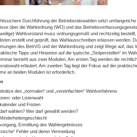
chtssichere Durchführung der Betriebsratswahlen setzt umfangreiche
isse über die Wahlordnung (WO) und das Betriebsverfassungsgesetz
eweilige) Wahlvorstand muss ordnungsgemäß und rechtzeitig bestellt
listen erstellt und geprüft, das Wahlausschreiben erlassen werden. D
mungen des BetrVG und der Wahlordnung und zeigt Wege auf, das 
raktische Tipps und Hinweise auf die typische „Stolperstellen“ im Wa
minar besteht aus zwei Modulen. Am ersten Tag werden die rechtlic
bsratswahl erläutert. Am zweiten Tag liegt der Fokus auf der praktis
me an beiden Modulen ist erforderlich.
en
dsätze des „normalen“ und „vereinfachten“ Wahlverfahrens
onen- oder Listenwahl
kalender und Fristen
darf wählen? Wer darf gewählt werden?
Minderheitengeschlecht
vorgang, Ermittlung des Wahlergebnisses
ssische“ Fehler und deren Vermeidung