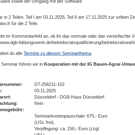
ulare sowie der Umgang mit der Software
 in 2 Teilen. Teil I am 03.11.2025, Teil II am 17.11.2025 zur selben Z
isch für die 2 Teile.
gebt im Kommentarfeld an, ob ihr das normale oder das vereinfachte V
/www.dgb-bildungswerk.de/betriebsratsqualifizierung/betriebsratswahl
ndest du alle
Termine zu diesem Seminarthema
.
 Seminar führen wir in
Kooperation mit der IG Bauen-Agrar-Umwe
arnummer
D7-256211-152
n
03.11.2025
arort
Düsseldorf - DGB-Haus Düsseldorf
achtung
Nein
ahmegebühr
Seminarkostenpauschale: 675,- Euro
(USt. frei),
Verpflegung: ca. 150,- Euro (zzgl.
USt.)