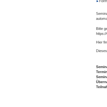
Form
Seminar
automat
Bitte 
https:/
Hier fi
Dieses
Semin
Termi
Semin
Übern
Teiln