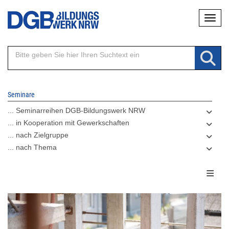
Direkt
Naviga
zum
Inhalt
Seminare
... Seminarreihen DGB-Bildungswerk NRW
... in Kooperation mit Gewerkschaften
... nach Zielgruppe
... nach Thema