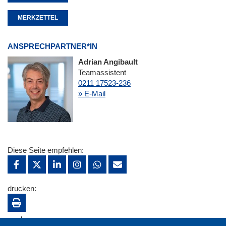
MERKZETTEL
ANSPRECHPARTNER*IN
Adrian Angibault
Teamassistent
0211 17523-236
» E-Mail
Diese Seite empfehlen:
drucken:
merken: