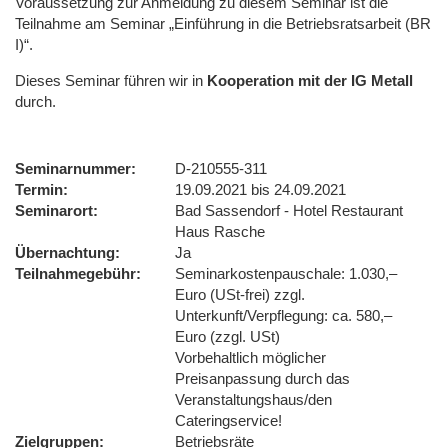
Voraussetzung zur Anmeldung zu diesem Seminar ist die
Teilnahme am Seminar „Einführung in die Betriebsratsarbeit (BR
I)“.
Dieses Seminar führen wir
in
Kooperation mit der IG Metall
durch.
Seminarnummer
D-210555-311
Termin
19.09.2021 bis 24.09.2021
Seminarort
Bad Sassendorf - Hotel Restaurant
Haus Rasche
Übernachtung
Ja
Teilnahmegebühr
Seminarkostenpauschale: 1.030,–
Euro (USt-frei) zzgl.
Unterkunft/Verpflegung: ca. 580,–
Euro (zzgl. USt)
Vorbehaltlich möglicher
Preisanpassung durch das
Veranstaltungshaus/den
Cateringservice!
Zielgruppen
Betriebsräte