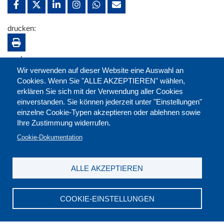
drucken:
merken:
Wir verwenden auf dieser Website eine Auswahl an
Cookies. Wenn Sie "ALLE AKZEPTIEREN" wählen,
erklären Sie sich mit der Verwendung aller Cookies
einverstanden. Sie können jederzeit unter "Einstellungen"
einzelne Cookie-Typen akzeptieren oder ablehnen sowie
Ihre Zustimmung widerrufen.
Cookie-Dokumentation
ALLE AKZEPTIEREN
Kontakt
|
Downloads
|
Newsletter
|
Jobs
|
FAQ
Impressum
|
Datenschutz
|
AGB
|
Widerruf
COOKIE-EINSTELLUNGEN
DGB-Bildungswerk NRW e.V. © 2026
T. 0211 17523-0
|
E-Mail