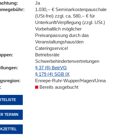
achtung
Ja
ahmegebühr
1.030,-- € Seminarkostenpauschale
(USt-frei) zzgl. ca. 580,-- € für
Unterkunft/Verpflegung (zzgl. USt.)
Vorbehaltlich möglicher
Preisanpassung durch das
Veranstaltungshaus/den
Cateringservice!
uppen
Betriebsräte
Schwerbehindertenvertretungen
ellungen
§ 37 (6) BetrVG
§ 179 (4) SGB IX
ngsregion
Ennepe-Ruhr-Wupper/Hagen/Unna
Bereits ausgebucht
TELISTE
R TERMIN
KZETTEL