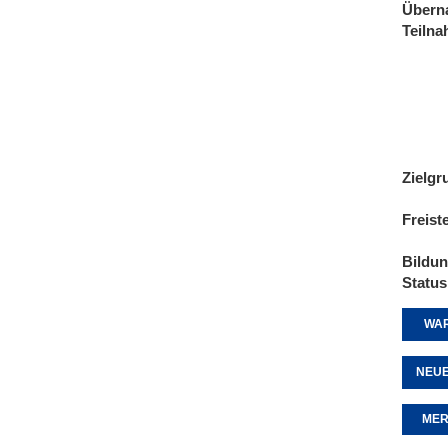
Übern
Teiln
Zielgr
Freist
Bildu
Status
WAR
NEUE
MER