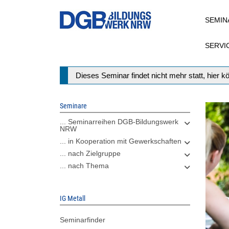
Direkt
SEMIN
zum
Inhalt
SERVI
Statusmeldung
Dieses Seminar findet nicht mehr statt, hier 
Seminare
... Seminarreihen DGB-Bildungswerk
NRW
... in Kooperation mit Gewerkschaften
... nach Zielgruppe
... nach Thema
IG Metall
Seminarfinder