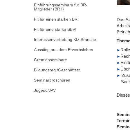
Einführungsseminare für BR-
Mitglieder (BR I)
Fit für einen starken BR!
Das Se
Arbeit
Fit für eine starke SBV!
Betrieb
Interessenvertretung Kfz-Branche
Them
Ausstieg aus dem Erwerbsleben
Roll
Rech
Gremienseminare
Einf
Über
Bildungsreg./Geschäftsst.
Zusa
Seminarbroschüren
Sach
Jugend/JAV
Dieses
Semin
Termi
Semin