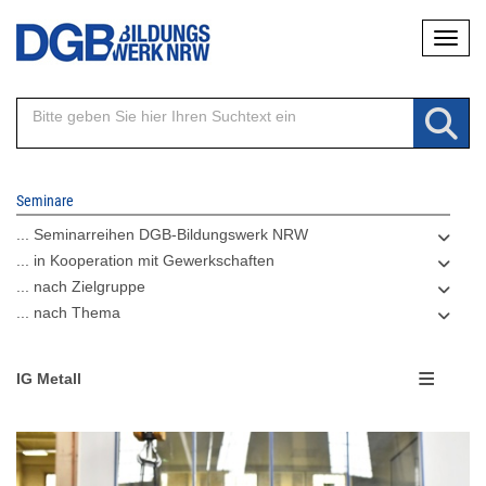
Direkt
Naviga
zum
Inhalt
Seminare
... Seminarreihen DGB-Bildungswerk NRW
... in Kooperation mit Gewerkschaften
... nach Zielgruppe
... nach Thema
IG Metall