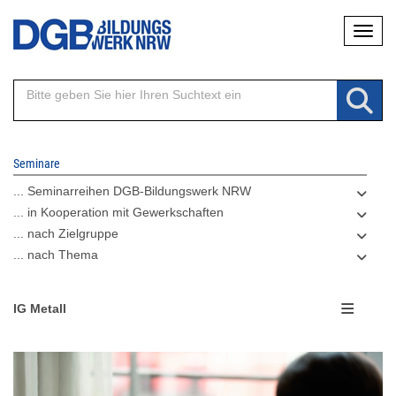
Direkt
Naviga
zum
Inhalt
Seminare
... Seminarreihen DGB-Bildungswerk NRW
... in Kooperation mit Gewerkschaften
... nach Zielgruppe
... nach Thema
IG Metall