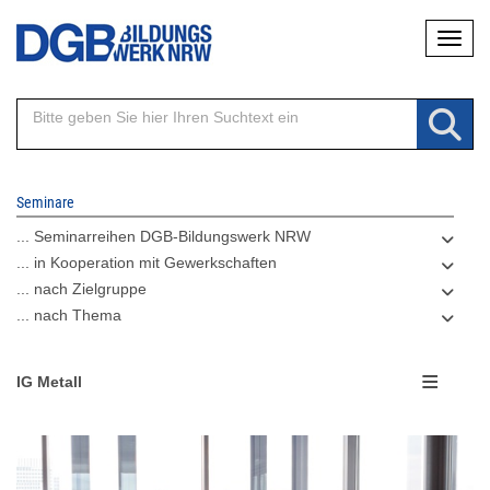
Direkt
Naviga
zum
Inhalt
Seminare
... Seminarreihen DGB-Bildungswerk NRW
... in Kooperation mit Gewerkschaften
... nach Zielgruppe
... nach Thema
IG Metall