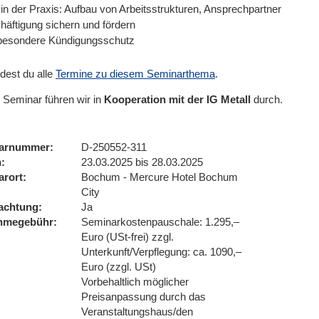
in der Praxis: Aufbau von Arbeitsstrukturen, Ansprechpartner
häftigung sichern und fördern
besondere Kündigungsschutz
ndest du alle
Termine zu diesem Seminarthema
.
 Seminar führen wir
in
Kooperation mit der IG Metall
durch.
arnummer
D-250552-311
n
23.03.2025 bis 28.03.2025
arort
Bochum - Mercure Hotel Bochum
City
achtung
Ja
ahmegebühr
Seminarkostenpauschale: 1.295,–
Euro (USt-frei) zzgl.
Unterkunft/Verpflegung: ca. 1090,–
Euro (zzgl. USt)
Vorbehaltlich möglicher
Preisanpassung durch das
Veranstaltungshaus/den