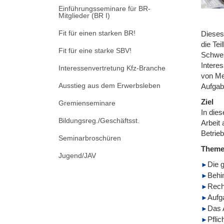
Einführungsseminare für BR-
Mitglieder (BR I)
Fit für einen starken BR!
Dieses
die Te
Fit für eine starke SBV!
Schwerb
Interes
Interessenvertretung Kfz-Branche
von Me
Ausstieg aus dem Erwerbsleben
Aufgab
Ziel
Gremienseminare
In die
Bildungsreg./Geschäftsst.
Arbeit
Betrie
Seminarbroschüren
Them
Jugend/JAV
Die 
Behin
Rech
Aufg
Das 
Pflic