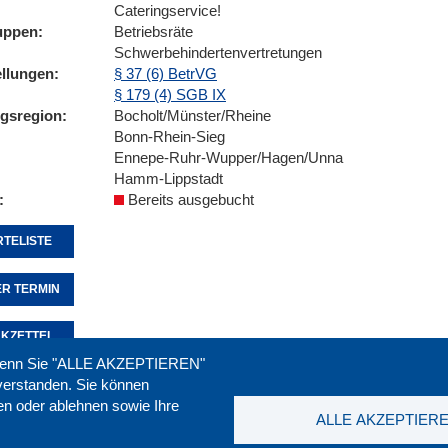
Cateringservice!
uppen
Betriebsräte
Schwerbehindertenvertretungen
ellungen
§ 37 (6) BetrVG
§ 179 (4) SGB IX
ngsregion
Bocholt/Münster/Rheine
Bonn-Rhein-Sieg
Ennepe-Ruhr-Wupper/Hagen/Unna
Hamm-Lippstadt
Bereits ausgebucht
TELISTE
R TERMIN
KZETTEL
. Wenn Sie "ALLE AKZEPTIEREN"
nverstanden. Sie können
ren oder ablehnen sowie Ihre
Seite empfehlen:
drucken:
ALLE AKZEPTIER