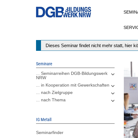
Direkt
SEMIN
zum
Inhalt
SERVI
Statusmeldung
Dieses Seminar findet nicht mehr statt, hier 
Seminare
... Seminarreihen DGB-Bildungswerk
NRW
... in Kooperation mit Gewerkschaften
... nach Zielgruppe
... nach Thema
IG Metall
Seminarfinder