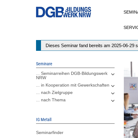
Direkt
SEMIN
zum
Inhalt
SERVI
Statusmeldung
Dieses Seminar fand bereits am 2025-06-29 s
Seminare
... Seminarreihen DGB-Bildungswerk
NRW
... in Kooperation mit Gewerkschaften
... nach Zielgruppe
... nach Thema
IG Metall
Seminarfinder