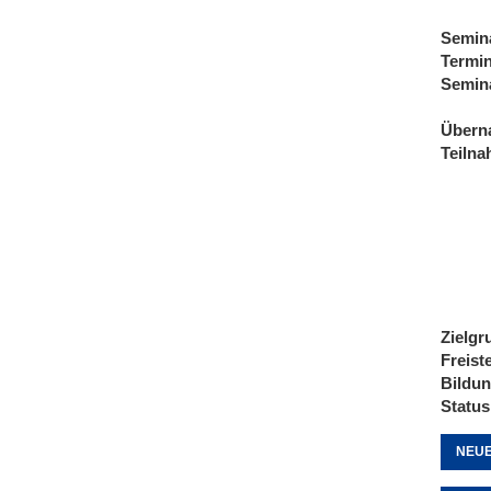
Semin
Termi
Semin
Übern
Teiln
Zielgr
Freist
Bildu
Status
NEUE