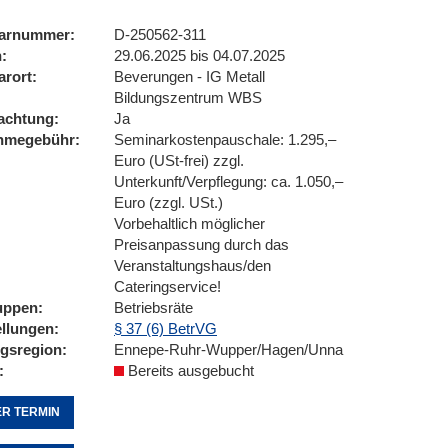
arnummer
D-250562-311
n
29.06.2025 bis 04.07.2025
arort
Beverungen - IG Metall
Bildungszentrum WBS
achtung
Ja
ahmegebühr
Seminarkostenpauschale: 1.295,–
Euro (USt-frei) zzgl.
Unterkunft/Verpflegung: ca. 1.050,–
Euro (zzgl. USt.)
Vorbehaltlich möglicher
Preisanpassung durch das
Veranstaltungshaus/den
Cateringservice!
uppen
Betriebsräte
ellungen
§ 37 (6) BetrVG
ngsregion
Ennepe-Ruhr-Wupper/Hagen/Unna
Bereits ausgebucht
R TERMIN