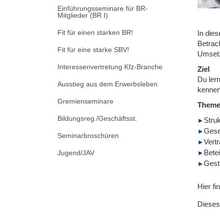
Einführungsseminare für BR-
Mitglieder (BR I)
Fit für einen starken BR!
In die
Betrac
Fit für eine starke SBV!
Umsetzu
Interessenvertretung Kfz-Branche
Ziel
Du ler
Ausstieg aus dem Erwerbsleben
kennen
Gremienseminare
Them
Bildungsreg./Geschäftsst.
Struk
Gese
Seminarbroschüren
Vert
Bete
Jugend/JAV
Gest
Hier fi
Dieses