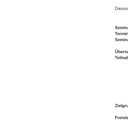
Dieses
Semin
Termi
Semin
Übern
Teiln
Zielgr
Freist