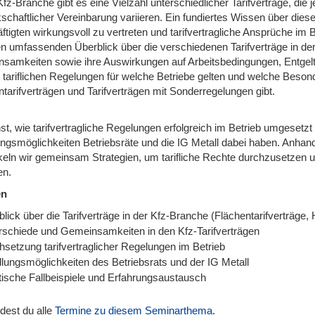
Kfz-Branche gibt es eine Vielzahl unterschiedlicher Tarifverträge, d
schaftlicher Vereinbarung variieren. Ein fundiertes Wissen über diese
tigten wirkungsvoll zu vertreten und tarifvertragliche Ansprüche im 
en umfassenden Überblick über die verschiedenen Tarifverträge in de
samkeiten sowie ihre Auswirkungen auf Arbeitsbedingungen, Entgelts
 tariflichen Regelungen für welche Betriebe gelten und welche Besond
tarifverträgen und Tarifverträgen mit Sonderregelungen gibt.
nst, wie tarifvertragliche Regelungen erfolgreich im Betrieb umgeset
ngsmöglichkeiten Betriebsräte und die IG Metall dabei haben. Anhand
keln wir gemeinsam Strategien, um tarifliche Rechte durchzusetzen u
en.
en
lick über die Tarifverträge in der Kfz-Branche (Flächentarifverträge,
rschiede und Gemeinsamkeiten in den Kfz-Tarifverträgen
hsetzung tarifvertraglicher Regelungen im Betrieb
lungsmöglichkeiten des Betriebsrats und der IG Metall
tische Fallbeispiele und Erfahrungsaustausch
ndest du alle
Termine zu diesem Seminarthema
.