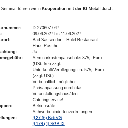
 Seminar führen wir
in
Kooperation mit der IG Metall
durch.
arnummer
D-270607-047
n
09.06.2027 bis 11.06.2027
arort
Bad Sassendorf - Hotel Restaurant
Haus Rasche
achtung
Ja
ahmegebühr
Seminarkostenpauschale: 875,- Euro
(USt.-frei) zzgl.
Unterkunft/Verpflegung: ca. 575,- Euro
(zzgl. USt.)
Vorbehaltlich möglicher
Preisanpassung durch das
Veranstaltungshaus/den
Cateringservice!
uppen
Betriebsräte
Schwerbehindertenvertretungen
ellungen
§ 37 (6) BetrVG
§ 179 (4) SGB IX