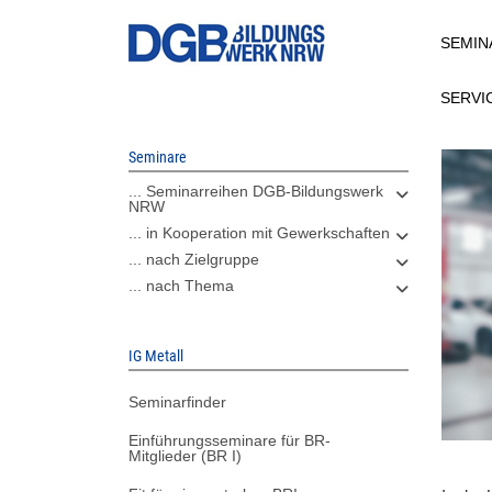
Direkt
SEMIN
zum
Inhalt
SERVI
Seminare
... Seminarreihen DGB-Bildungswerk
NRW
... in Kooperation mit Gewerkschaften
... nach Zielgruppe
... nach Thema
IG Metall
Seminarfinder
Einführungsseminare für BR-
Mitglieder (BR I)