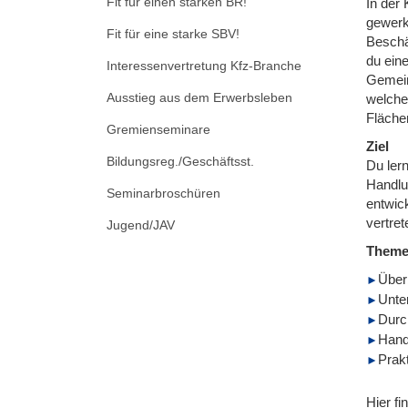
Fit für einen starken BR!
In der 
gewerk
Fit für eine starke SBV!
Beschäf
du ein
Interessenvertretung Kfz-Branche
Gemein
Ausstieg aus dem Erwerbsleben
welche
Flächen
Gremienseminare
Ziel
Bildungsreg./Geschäftsst.
Du ler
Handlu
Seminarbroschüren
entwic
vertret
Jugend/JAV
Them
Überb
Unte
Durc
Hand
Prak
Hier fi