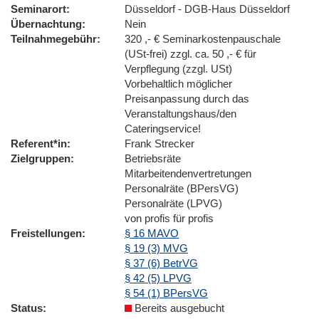
Seminarort
Düsseldorf - DGB-Haus Düsseldorf
Übernachtung
Nein
Teilnahmegebühr
320 ,- € Seminarkostenpauschale
(USt-frei) zzgl. ca. 50 ,- € für
Verpflegung (zzgl. USt)
Vorbehaltlich möglicher
Preisanpassung durch das
Veranstaltungshaus/den
Cateringservice!
Referent*in
Frank Strecker
Zielgruppen
Betriebsräte
Mitarbeitendenvertretungen
Personalräte (BPersVG)
Personalräte (LPVG)
von profis für profis
Freistellungen
§ 16 MAVO
§ 19 (3) MVG
§ 37 (6) BetrVG
§ 42 (5) LPVG
§ 54 (1) BPersVG
Status
Bereits ausgebucht