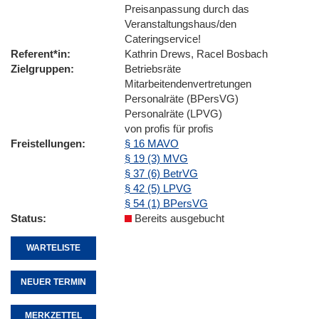
Preisanpassung durch das
Veranstaltungshaus/den
Cateringservice!
Referent*in
Kathrin Drews, Racel Bosbach
Zielgruppen
Betriebsräte
Mitarbeitendenvertretungen
Personalräte (BPersVG)
Personalräte (LPVG)
von profis für profis
Freistellungen
§ 16 MAVO
§ 19 (3) MVG
§ 37 (6) BetrVG
§ 42 (5) LPVG
§ 54 (1) BPersVG
Status
Bereits ausgebucht
WARTELISTE
NEUER TERMIN
MERKZETTEL