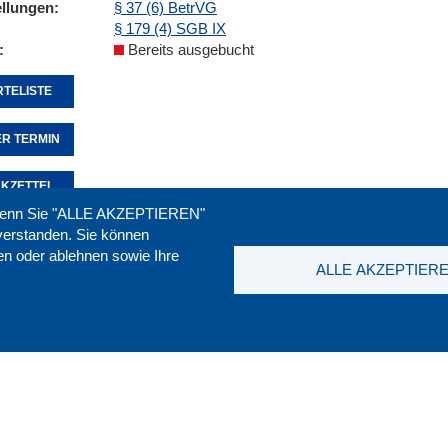
ellungen
§ 37 (6) BetrVG
§ 179 (4) SGB IX
Bereits ausgebucht
TELISTE
R TERMIN
KZETTEL
. Wenn Sie "ALLE AKZEPTIEREN"
nverstanden. Sie können
ren oder ablehnen sowie Ihre
Seite empfehlen:
drucken:
ALLE AKZEPTIER
t
|
Downloads
|
Newsletter
|
Jobs
|
FAQ
DGB-Bild
ssum
|
Datenschutz
|
AGB
|
Widerruf
T. 0211 1