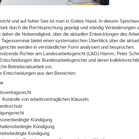
ericht und auf hoher See ist man in Gottes Hand. In diesem Sprichwor
 stark durch die Rechtsprechung geprägt und ständig Veränderungen un
t daher die Notwendigkeit, über die aktuellen Entwicklungen des Arb
 Tagesseminar bietet einen systematischen Überblick über die aktue
sgerichte werden in verständlicher Form analysiert und besprochen.
rsitzende Richter am Landesarbeitsgericht (LAG) Hamm, Peter Schmid
Entscheidungen des Bundesarbeitsgerichts und deren kollektivrechtlic
che Betriebsratsarbeit vor.
le Entscheidungen aus den Bereichen:
en
itsvertragsrecht
-Kontrolle von arbeitsvertraglichen Klauseln
andsschutz
igungsrecht
rsonenbedingte Kündigung
haltensbedingte Kündigung
riebsbedingte Kündigung