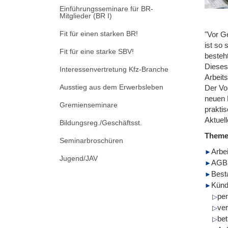
Einführungsseminare für BR-
Mitglieder (BR I)
Fit für einen starken BR!
"Vor G
ist so
Fit für eine starke SBV!
besteh
Dieses
Interessenvertretung Kfz-Branche
Arbeit
Ausstieg aus dem Erwerbsleben
Der Vo
neuen 
Gremienseminare
praktis
Aktuel
Bildungsreg./Geschäftsst.
Them
Seminarbroschüren
Arbe
Jugend/JAV
AGB 
Best
Künd
pe
ver
bet