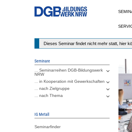
Direkt
SEMIN
zum
Inhalt
SERVI
Statusmeldung
Dieses Seminar findet nicht mehr statt, hier 
Seminare
... Seminarreihen DGB-Bildungswerk
NRW
... in Kooperation mit Gewerkschaften
... nach Zielgruppe
... nach Thema
IG Metall
Seminarfinder