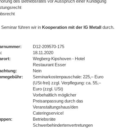
örung des Betriebsrates vor Ausspruch einer Kündigung
istungsrecht
ubsrecht
 Seminar führen wir
in
Kooperation mit der IG Metall
durch.
arnummer
D12-209570-175
n
18.11.2020
arort
Wegberg-Kipshoven - Hotel
Restaurant Esser
achtung
Nein
ahmegebühr
Seminarkostenpauschale: 225,– Euro
(USt-frei) zzgl. Verpflegung: ca. 55,–
Euro (zzgl. USt)
Vorbehaltlich möglicher
Preisanpassung durch das
Veranstaltungshaus/den
Cateringservice!
uppen
Betriebsräte
Schwerbehindertenvertretungen