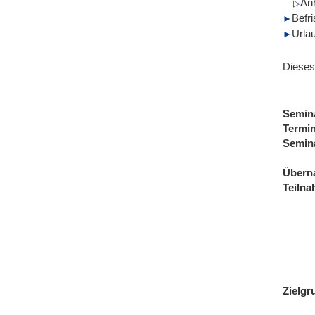
Anh
Befr
Urla
Dieses
Semin
Termi
Semin
Übern
Teiln
Zielgr