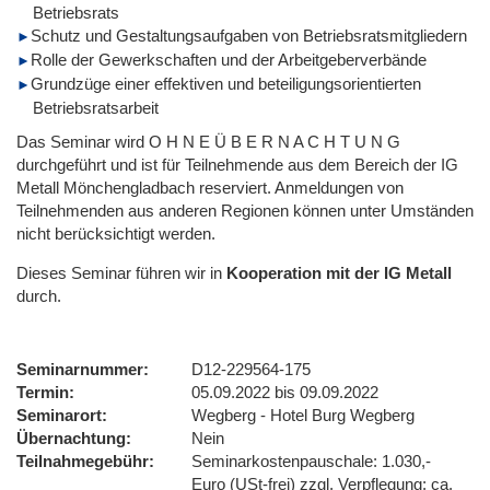
Betriebsrats
Schutz und Gestaltungsaufgaben von Betriebsratsmitgliedern
Rolle der Gewerkschaften und der Arbeitgeberverbände
Grundzüge einer effektiven und beteiligungsorientierten
Betriebsratsarbeit
Das Seminar wird O H N E Ü B E R N A C H T U N G
durchgeführt und ist für Teilnehmende aus dem Bereich der IG
Metall Mönchengladbach reserviert. Anmeldungen von
Teilnehmenden aus anderen Regionen können unter Umständen
nicht berücksichtigt werden.
Dieses Seminar führen wir
in
Kooperation mit der IG Metall
durch.
Seminarnummer
D12-229564-175
Termin
05.09.2022 bis 09.09.2022
Seminarort
Wegberg - Hotel Burg Wegberg
Übernachtung
Nein
Teilnahmegebühr
Seminarkostenpauschale: 1.030,-
Euro (USt-frei) zzgl. Verpflegung: ca.