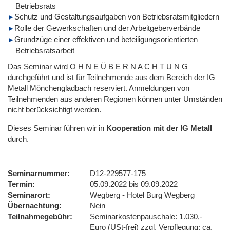
Betriebsrats
Schutz und Gestaltungsaufgaben von Betriebsratsmitgliedern
Rolle der Gewerkschaften und der Arbeitgeberverbände
Grundzüge einer effektiven und beteiligungsorientierten
Betriebsratsarbeit
Das Seminar wird O H N E Ü B E R N A C H T U N G
durchgeführt und ist für Teilnehmende aus dem Bereich der IG
Metall Mönchengladbach reserviert. Anmeldungen von
Teilnehmenden aus anderen Regionen können unter Umständen
nicht berücksichtigt werden.
Dieses Seminar führen wir
in
Kooperation mit der IG Metall
durch.
Seminarnummer
D12-229577-175
Termin
05.09.2022 bis 09.09.2022
Seminarort
Wegberg - Hotel Burg Wegberg
Übernachtung
Nein
Teilnahmegebühr
Seminarkostenpauschale: 1.030,-
Euro (USt-frei) zzgl. Verpflegung: ca.