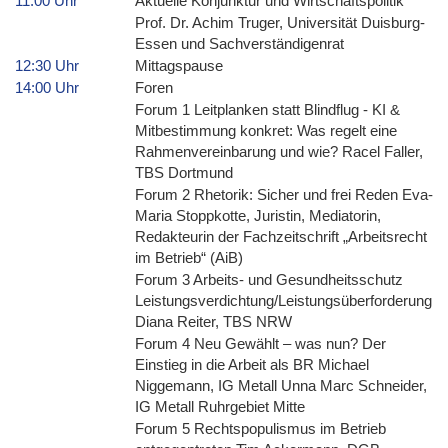
11:00 Uhr
Aktuelle Konjunktur und Wirtschaftspolitik
Prof. Dr. Achim Truger, Universität Duisburg-
Essen und Sachverständigenrat
12:30 Uhr
Mittagspause
14:00 Uhr
Foren
Forum 1 Leitplanken statt Blindflug - KI &
Mitbestimmung konkret: Was regelt eine
Rahmenvereinbarung und wie? Racel Faller,
TBS Dortmund
Forum 2 Rhetorik: Sicher und frei Reden Eva-
Maria Stoppkotte, Juristin, Mediatorin,
Redakteurin der Fachzeitschrift „Arbeitsrecht
im Betrieb“ (AiB)
Forum 3 Arbeits- und Gesundheitsschutz
Leistungsverdichtung/Leistungsüberforderung
Diana Reiter, TBS NRW
Forum 4 Neu Gewählt – was nun? Der
Einstieg in die Arbeit als BR Michael
Niggemann, IG Metall Unna Marc Schneider,
IG Metall Ruhrgebiet Mitte
Forum 5 Rechtspopulismus im Betrieb