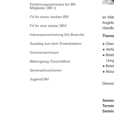
Einführungsseminare für BR-
Mitglieder (BR I)
Fit für einen starken BR!
Im Mitt
Angele
Fit für eine starke SBV!
Handlu
Interessenvertretung Kfz-Branche
Them
Ausstieg aus dem Erwerbsleben
Überb
Verf
Gremienseminare
Bete
Umgr
Bildungsreg./Geschäftsst.
Bete
Seminarbroschüren
Aktu
Jugend/JAV
Dieses
Semin
Termi
Semin