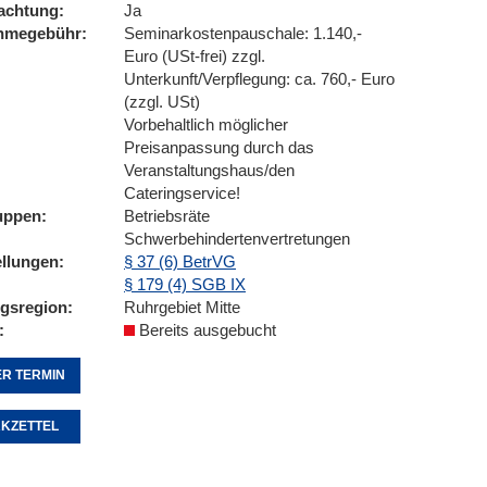
achtung
Ja
ahmegebühr
Seminarkostenpauschale: 1.140,-
Euro (USt-frei) zzgl.
Unterkunft/Verpflegung: ca. 760,- Euro
(zzgl. USt)
Vorbehaltlich möglicher
Preisanpassung durch das
Veranstaltungshaus/den
Cateringservice!
uppen
Betriebsräte
Schwerbehindertenvertretungen
ellungen
§ 37 (6) BetrVG
§ 179 (4) SGB IX
ngsregion
Ruhrgebiet Mitte
Bereits ausgebucht
R TERMIN
KZETTEL