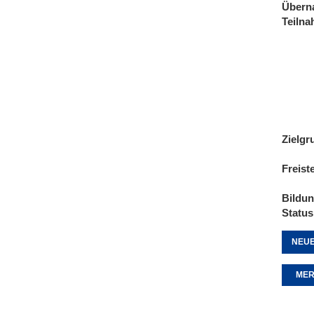
Übern
Teiln
Zielgr
Freist
Bildu
Status
NEUE
MER