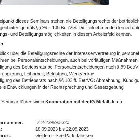
elpunkt dieses Seminars stehen die Beteiligungsrechte der betrieblic
genheiten gemäß §§ 99 – 105 BetrVG. Die Teilnehmenden lernen unte
ngs- und Beteiligungsmöglichkeiten in diesem Arbeitsfeld kennen.
en
lick über die Beteiligungsrechte der Interessenvertretung in persone
ahren bei Personalentscheidungen, auch bei vorläufigen Maßnahmen
iligung des Betriebsrats bei Personalentscheidungen nach § 99 BetrV
uppierung, Leiharbeit, Befristung, Werkvertrag
iligung des Betriebsrats nach §§ 102 ff. BetrVG: Abmahnung, Kündi
elle Entwicklungen in der Rechtsprechung und Gesetzgebung
 Seminar führen wir
in
Kooperation mit der IG Metall
durch.
arnummer
D12-239590-320
n
18.09.2023 bis 22.09.2023
arort
Geldern - See Park Janssen