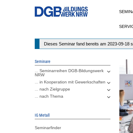
Direkt
SEMIN
zum
Inhalt
SERVI
Statusmeldung
Dieses Seminar fand bereits am 2023-09-18 s
Seminare
... Seminarreihen DGB-Bildungswerk
NRW
... in Kooperation mit Gewerkschaften
... nach Zielgruppe
... nach Thema
IG Metall
Seminarfinder