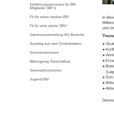
Einführungsseminare für BR-
Mitglieder (BR I)
Fit für einen starken BR!
In die
Mitbes
Fit für eine starke SBV!
und Ums
Interessenvertretung Kfz-Branche
Them
Ausstieg aus dem Erwerbsleben
Struk
Konf
Gremienseminare
Vere
Erzw
Bildungsreg./Geschäftsst.
Bete
Seminarbroschüren
(Lag
Durc
Jugend/JAV
Wirk
Aktu
Dieses