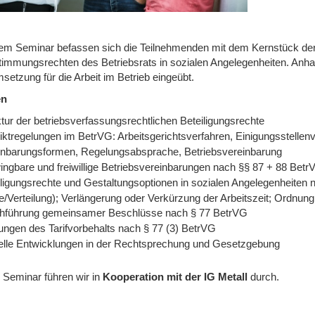
sem Seminar befassen sich die Teilnehmenden mit dem Kernstück der
timmungsrechten des Betriebsrats in sozialen Angelegenheiten. Anha
etzung für die Arbeit im Betrieb eingeübt.
en
tur der betriebsverfassungsrechtlichen Beteiligungsrechte
liktregelungen im BetrVG: Arbeitsgerichtsverfahren, Einigungsstellen
inbarungsformen, Regelungsabsprache, Betriebsvereinbarung
ingbare und freiwillige Betriebsvereinbarungen nach §§ 87 + 88 Betr
iligungsrechte und Gestaltungsoptionen in sozialen Angelegenheiten
e/Verteilung); Verlängerung oder Verkürzung der Arbeitszeit; Ordnun
hführung gemeinsamer Beschlüsse nach § 77 BetrVG
ungen des Tarifvorbehalts nach § 77 (3) BetrVG
elle Entwicklungen in der Rechtsprechung und Gesetzgebung
 Seminar führen wir
in
Kooperation mit der IG Metall
durch.