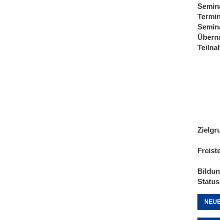
Semin
Termi
Semin
Übern
Teiln
Zielgr
Freist
Bildu
Status
NEUE