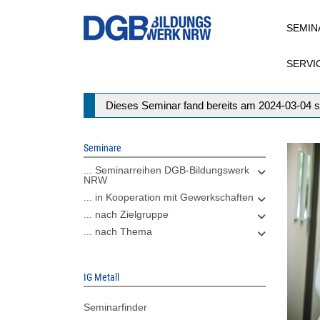
Direkt
SEMIN
zum
Inhalt
SERVI
Statusmeldung
Dieses Seminar fand bereits am 2024-03-04 s
Seminare
... Seminarreihen DGB-Bildungswerk
NRW
... in Kooperation mit Gewerkschaften
... nach Zielgruppe
... nach Thema
IG Metall
Seminarfinder