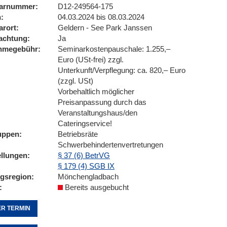
arnummer
D12-249564-175
n
04.03.2024 bis 08.03.2024
arort
Geldern - See Park Janssen
achtung
Ja
ahmegebühr
Seminarkostenpauschale: 1.255,–
Euro (USt-frei) zzgl.
Unterkunft/Verpflegung: ca. 820,– Euro
(zzgl. USt)
Vorbehaltlich möglicher
Preisanpassung durch das
Veranstaltungshaus/den
Cateringservice!
uppen
Betriebsräte
Schwerbehindertenvertretungen
ellungen
§ 37 (6) BetrVG
§ 179 (4) SGB IX
ngsregion
Mönchengladbach
Bereits ausgebucht
R TERMIN