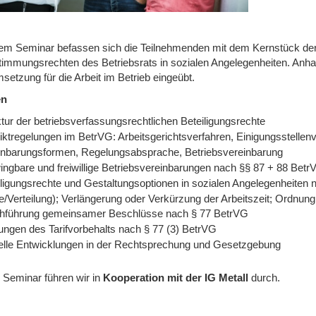
sem Seminar befassen sich die Teilnehmenden mit dem Kernstück der
timmungsrechten des Betriebsrats in sozialen Angelegenheiten. Anha
etzung für die Arbeit im Betrieb eingeübt.
en
tur der betriebsverfassungsrechtlichen Beteiligungsrechte
liktregelungen im BetrVG: Arbeitsgerichtsverfahren, Einigungsstellen
inbarungsformen, Regelungsabsprache, Betriebsvereinbarung
ingbare und freiwillige Betriebsvereinbarungen nach §§ 87 + 88 Betr
iligungsrechte und Gestaltungsoptionen in sozialen Angelegenheiten
e/Verteilung); Verlängerung oder Verkürzung der Arbeitszeit; Ordnun
hführung gemeinsamer Beschlüsse nach § 77 BetrVG
ungen des Tarifvorbehalts nach § 77 (3) BetrVG
elle Entwicklungen in der Rechtsprechung und Gesetzgebung
 Seminar führen wir
in
Kooperation mit der IG Metall
durch.