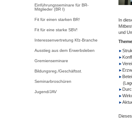
Einführungsseminare für BR-
Mitglieder (BR I)
Fit für einen starken BR!
In die
Mitbes
Fit für eine starke SBV!
und Ums
Interessenvertretung Kfz-Branche
Them
Ausstieg aus dem Erwerbsleben
Struk
Konf
Gremienseminare
Vere
Erzw
Bildungsreg./Geschäftsst.
Bete
Seminarbroschüren
(Lag
Durc
Jugend/JAV
Wirk
Aktu
Dieses