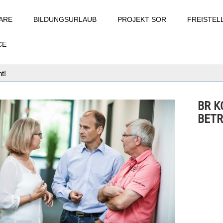
ARE
BILDUNGSURLAUB
PROJEKT SOR
FREISTE
CE
t!
BR K
BETR