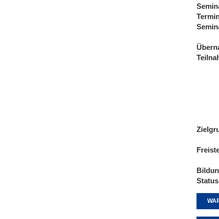
Semin
Termi
Semin
Übern
Teiln
Zielgr
Freist
Bildu
Status
WAR