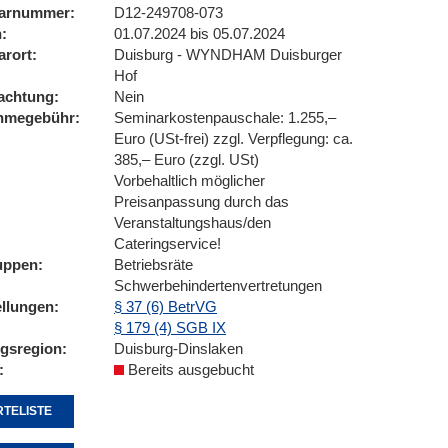
arnummer
D12-249708-073
n
01.07.2024 bis 05.07.2024
arort
Duisburg - WYNDHAM Duisburger
Hof
achtung
Nein
ahmegebühr
Seminarkostenpauschale: 1.255,–
Euro (USt-frei) zzgl. Verpflegung: ca.
385,– Euro (zzgl. USt)
Vorbehaltlich möglicher
Preisanpassung durch das
Veranstaltungshaus/den
Cateringservice!
uppen
Betriebsräte
Schwerbehindertenvertretungen
ellungen
§ 37 (6) BetrVG
§ 179 (4) SGB IX
ngsregion
Duisburg-Dinslaken
Bereits ausgebucht
TELISTE