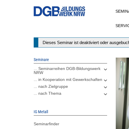
Direkt
SEMIN
zum
Inhalt
SERVI
Statusmeldung
Dieses Seminar ist deaktiviert oder ausgebuch
Seminare
... Seminarreihen DGB-Bildungswerk
NRW
... in Kooperation mit Gewerkschaften
... nach Zielgruppe
... nach Thema
IG Metall
Seminarfinder