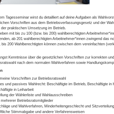
em Tagesseminar wirst du detailliert auf deine Aufgaben als Wahlvorst
lichen Vorschriften aus dem Betriebsverfassungsgesetz und der Wa
 der praktischen Umsetzung im Betrieb.
rieben mit bis zu 100 (bzw. bis 200) wahlberechtigten Arbeitnehmer*in
nden, ab 201 wahlberechtigten Arbeitnehmer*innen zwingend das no
1 bis 200 Wahlberechtigten können zwischen dem vereinfachten (ver
angst Kenntnisse über die gesetzlichen Vorschriften zur korrekten un
bsratswahl nach dem normalen Wahlverfahren sowie Handlungskompe
en
emeine Vorschriften zur Betriebsratswahl
es und passives Wahlrecht: Beschäftigte im Betrieb, Beschäftigte in 
häftigte in Leiharbeit
ellung der Wählerliste und Wahlausschreiben
 mehrerer Betriebsratsmitglieder
chläge und Wahlverfahren, Minderheitengeschlecht und Sitzverteilun
iftliche Stimmabgabe und andere Verfahrensweisen