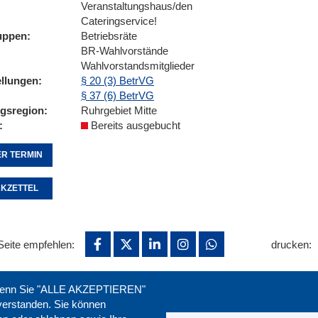
Veranstaltungshaus/den
Cateringservice!
uppen
Betriebsräte
BR-Wahlvorstände
Wahlvorstandsmitglieder
ellungen
§ 20 (3) BetrVG
§ 37 (6) BetrVG
ngsregion
Ruhrgebiet Mitte
Bereits ausgebucht
R TERMIN
KZETTEL
Seite empfehlen:
drucken:
. Wenn Sie "ALLE AKZEPTIEREN"
nverstanden. Sie können