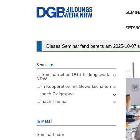
Direkt
SEMIN
zum
Inhalt
SERVI
Statusmeldung
Dieses Seminar fand bereits am 2025-10-07 s
Seminare
... Seminarreihen DGB-Bildungswerk
NRW
... in Kooperation mit Gewerkschaften
... nach Zielgruppe
... nach Thema
IG Metall
Seminarfinder