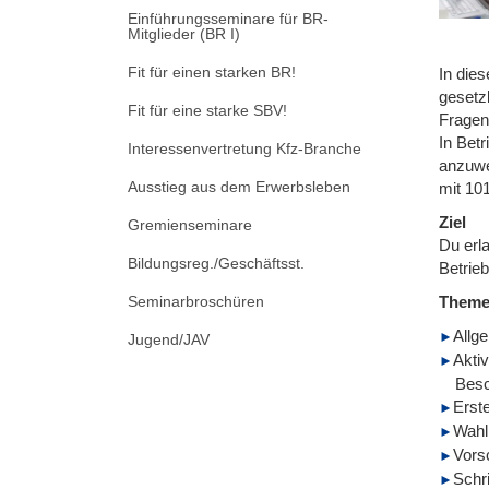
Einführungsseminare für BR-
Mitglieder (BR I)
Fit für einen starken BR!
In dies
gesetz
Fit für eine starke SBV!
Fragen
In Bet
Interessenvertretung Kfz-Branche
anzuwe
Ausstieg aus dem Erwerbsleben
mit 10
Ziel
Gremienseminare
Du erl
Bildungsreg./Geschäftsst.
Betrie
Seminarbroschüren
Them
Allg
Jugend/JAV
Aktiv
Besc
Erst
Wahl
Vors
Schr