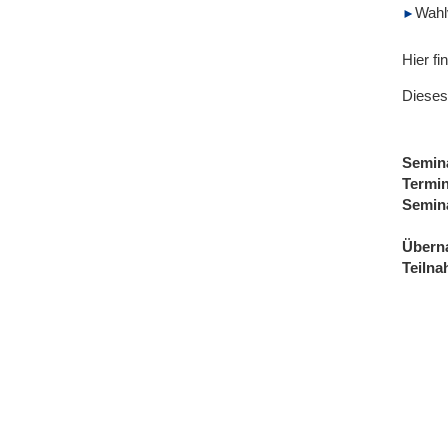
Wahl
Hier fi
Dieses
Semin
Termi
Semin
Übern
Teiln