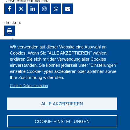
Diese Seite empfehlen:
drucken:
merken:
Wir verwenden auf dieser Website eine Auswahl an
Cookies. Wenn Sie "ALLE AKZEPTIEREN" wählen,
erklären Sie sich mit der Verwendung aller Cookies
einverstanden. Sie können jederzeit unter "Einstellungen"
einzelne Cookie-Typen akzeptieren oder ablehnen sowie
Ihre Zustimmung widerrufen.
Cookie-Dokumentation
ALLE AKZEPTIEREN
Kontakt
|
Downloads
|
Newsletter
|
Jobs
|
FAQ
Impressum
|
Datenschutz
|
AGB
|
Widerruf
COOKIE-EINSTELLUNGEN
DGB-Bildungswerk NRW e.V. © 2026