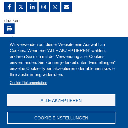
drucken:
merken:
Wir verwenden auf dieser Website eine Auswahl an
Cookies. Wenn Sie "ALLE AKZEPTIEREN" wählen,
erklären Sie sich mit der Verwendung aller Cookies
einverstanden. Sie können jederzeit unter "Einstellungen"
einzelne Cookie-Typen akzeptieren oder ablehnen sowie
Ihre Zustimmung widerrufen.
Cookie-Dokumentation
ALLE AKZEPTIEREN
Kontakt
|
Downloads
|
Newsletter
|
Jobs
|
FAQ
Impressum
|
Datenschutz
|
AGB
|
Widerruf
COOKIE-EINSTELLUNGEN
DGB-Bildungswerk NRW e.V. © 2026
T. 0211 17523-0
|
E-Mail