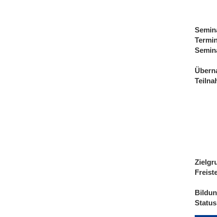
Semin
Termi
Semin
Übern
Teiln
Zielgr
Freist
Bildu
Status