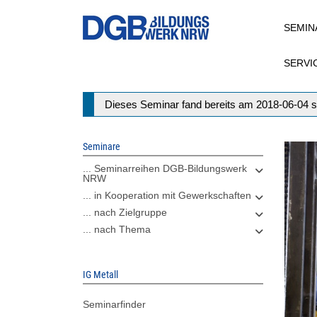
Direkt
SEMIN
zum
Inhalt
SERVI
Statusmeldung
Dieses Seminar fand bereits am 2018-06-04 s
Seminare
... Seminarreihen DGB-Bildungswerk
NRW
... in Kooperation mit Gewerkschaften
... nach Zielgruppe
... nach Thema
IG Metall
Seminarfinder