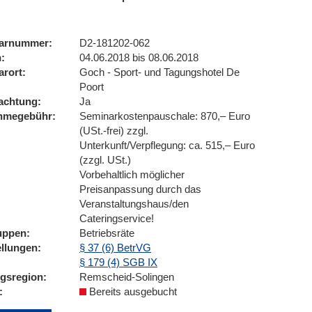
arnummer
D2-181202-062
n
04.06.2018 bis 08.06.2018
arort
Goch - Sport- und Tagungshotel De
Poort
achtung
Ja
ahmegebühr
Seminarkostenpauschale: 870,– Euro
(USt.-frei) zzgl.
Unterkunft/Verpflegung: ca. 515,– Euro
(zzgl. USt.)
Vorbehaltlich möglicher
Preisanpassung durch das
Veranstaltungshaus/den
Cateringservice!
uppen
Betriebsräte
ellungen
§ 37 (6) BetrVG
§ 179 (4) SGB IX
ngsregion
Remscheid-Solingen
Bereits ausgebucht