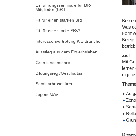
Einführungsseminare für BR-
Mitglieder (BR I)
Fit für einen starken BR!
Betrieb
Was ge
Fit für eine starke SBV!
Formvo
Belegs
Interessenvertretung Kfz-Branche
betrieb
Ausstieg aus dem Erwerbsleben
Ziel
Mit Gr
Gremienseminare
lernen 
Bildungsreg./Geschäftsst.
eigene
Seminarbroschüren
Them
Aufg
Jugend/JAV
Zent
Schu
Roll
Grund
Dieses