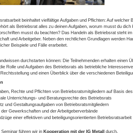
sratsarbeit beinhaltet vielfältige Aufgaben und Pflichten: Auf welche
hört als Betriebsrat alles zu deinen Aufgaben, worum musst du dic
rschriften musst du beachten? Das Handeln als Betriebsrat steht i
chaft und Arbeitgeber. Neben den rechtlichen Grundlagen werden Ha
licher Beispiele und Fälle erarbeitet.
undwissen durchstarten können: Die Teilnehmenden erhalten einen Ü
die Rolle und Aufgaben des Betriebsrats als betriebliche Interessenv
 Rechtsstellung und einen Überblick über die verschiedenen Beteilig
en
aben, Rechte und Pflichten von Betriebsratsmitgliedern auf Basis d
rale Unterrichtungs- und Beratungsrechte des Betriebsrats
tz und Gestaltungsaufgaben von Betriebsratsmitgliedern
e der Gewerkschaften und der Arbeitgeberverbände
züge einer effektiven und beteiligungsorientierten Betriebsratsarbeit
 Seminar führen wir
in
Kooperation mit der IG Metall
durch.