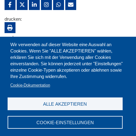
drucken:
merken:
Wir verwenden auf dieser Website eine Auswahl an
Cookies. Wenn Sie "ALLE AKZEPTIEREN" wählen,
erklären Sie sich mit der Verwendung aller Cookies
einverstanden. Sie können jederzeit unter "Einstellungen"
einzelne Cookie-Typen akzeptieren oder ablehnen sowie
Ihre Zustimmung widerrufen.
Cookie-Dokumentation
ALLE AKZEPTIEREN
Kontakt
|
Downloads
|
Newsletter
|
Jobs
|
FAQ
Impressum
|
Datenschutz
|
AGB
|
Widerruf
COOKIE-EINSTELLUNGEN
DGB-Bildungswerk NRW e.V. © 2026
T. 0211 17523-0
|
E-Mail