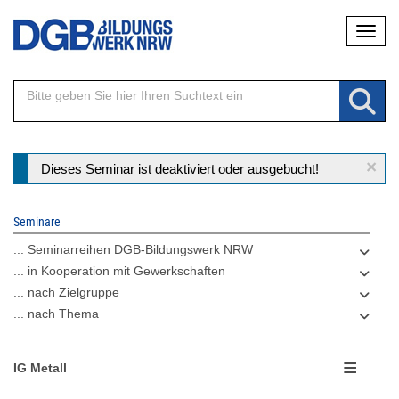
Direkt
Naviga
zum
Inhalt
×
Statusmeldung
Dieses Seminar ist deaktiviert oder ausgebucht!
Seminare
... Seminarreihen DGB-Bildungswerk NRW
... in Kooperation mit Gewerkschaften
... nach Zielgruppe
... nach Thema
IG Metall