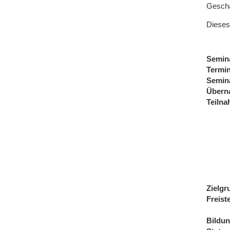
Geschä
Dieses
Semin
Termi
Semin
Übern
Teiln
Zielgr
Freist
Bildu