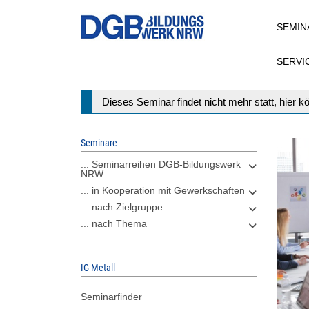
Direkt
SEMIN
zum
Inhalt
SERVI
Statusmeldung
Dieses Seminar findet nicht mehr statt, hier 
Seminare
... Seminarreihen DGB-Bildungswerk
NRW
... in Kooperation mit Gewerkschaften
... nach Zielgruppe
... nach Thema
IG Metall
Seminarfinder