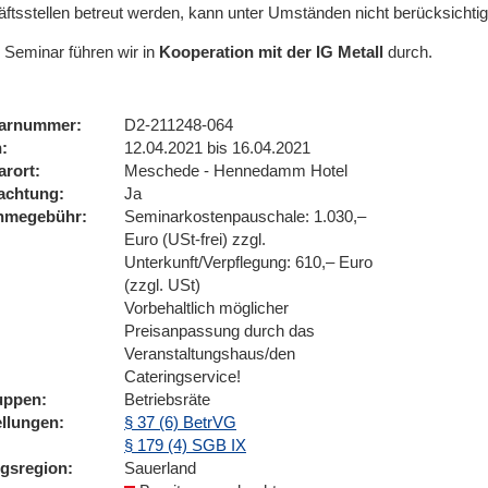
ftsstellen betreut werden, kann unter Umständen nicht berücksichtig
 Seminar führen wir
in
Kooperation mit der IG Metall
durch.
arnummer
D2-211248-064
n
12.04.2021 bis 16.04.2021
arort
Meschede - Hennedamm Hotel
achtung
Ja
ahmegebühr
Seminarkostenpauschale: 1.030,–
Euro (USt-frei) zzgl.
Unterkunft/Verpflegung: 610,– Euro
(zzgl. USt)
Vorbehaltlich möglicher
Preisanpassung durch das
Veranstaltungshaus/den
Cateringservice!
uppen
Betriebsräte
ellungen
§ 37 (6) BetrVG
§ 179 (4) SGB IX
ngsregion
Sauerland