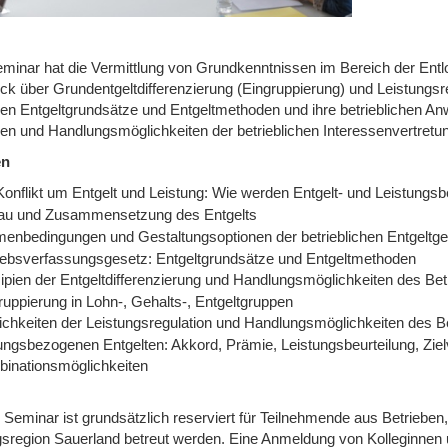
minar hat die Vermittlung von Grundkenntnissen im Bereich der Entlo
ick über Grundentgeltdifferenzierung (Eingruppierung) und Leistungsr
ichen Entgeltgrundsätze und Entgeltmethoden und ihre betrieblichen 
en und Handlungsmöglichkeiten der betrieblichen Interessenvertretu
en
Konflikt um Entgelt und Leistung: Wie werden Entgelt- und Leistungsb
au und Zusammensetzung des Entgelts
enbedingungen und Gestaltungsoptionen der betrieblichen Entgeltges
iebsverfassungsgesetz: Entgeltgrundsätze und Entgeltmethoden
zipien der Entgeltdifferenzierung und Handlungsmöglichkeiten des Bet
ruppierung in Lohn-, Gehalts-, Entgeltgruppen
ichkeiten der Leistungsregulation und Handlungsmöglichkeiten des Be
tungsbezogenen Entgelten: Akkord, Prämie, Leistungsbeurteilung, Zie
inationsmöglichkeiten
Seminar ist grundsätzlich reserviert für Teilnehmende aus Betrieben,
gsregion Sauerland betreut werden. Eine Anmeldung von Kolleginnen u