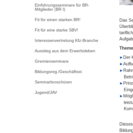
Einführungsseminare für BR-
Mitglieder (BR I)
Fit für einen starken BR!
Das Se
Überbl
Fit für eine starke SBV!
tarifl
Aufgab
Interessenvertretung Kfz-Branche
Them
Ausstieg aus dem Erwerbsleben
Der 
Gremienseminare
Aufb
Rahm
Bildungsreg./Geschäftsst.
Betr
Seminarbroschüren
Prin
Eing
Jugend/JAV
Mögl
leis
Komb
Dieses 
Bildun