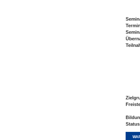
Semin
Termi
Semin
Übern
Teiln
Zielgr
Freist
Bildu
Status
WAR