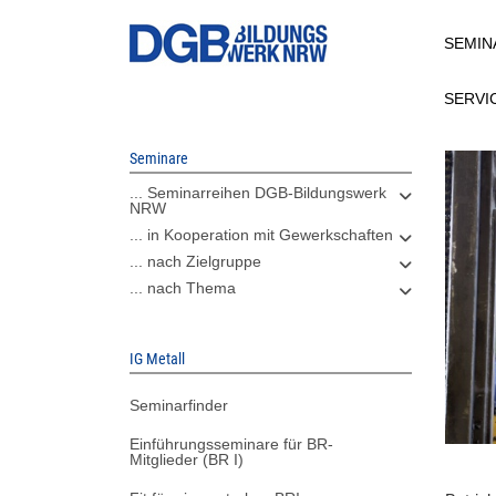
Direkt
SEMIN
zum
Inhalt
SERVI
Seminare
... Seminarreihen DGB-Bildungswerk
NRW
... in Kooperation mit Gewerkschaften
... nach Zielgruppe
... nach Thema
IG Metall
Seminarfinder
Einführungsseminare für BR-
Mitglieder (BR I)