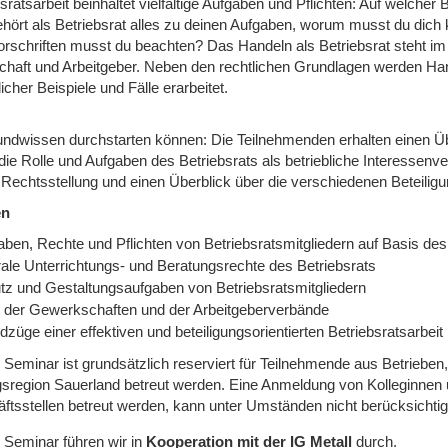
sratsarbeit beinhaltet vielfältige Aufgaben und Pflichten: Auf welche
hört als Betriebsrat alles zu deinen Aufgaben, worum musst du dic
rschriften musst du beachten? Das Handeln als Betriebsrat steht i
chaft und Arbeitgeber. Neben den rechtlichen Grundlagen werden Ha
licher Beispiele und Fälle erarbeitet.
undwissen durchstarten können: Die Teilnehmenden erhalten einen Ü
die Rolle und Aufgaben des Betriebsrats als betriebliche Interessenv
 Rechtsstellung und einen Überblick über die verschiedenen Beteilig
en
aben, Rechte und Pflichten von Betriebsratsmitgliedern auf Basis d
rale Unterrichtungs- und Beratungsrechte des Betriebsrats
tz und Gestaltungsaufgaben von Betriebsratsmitgliedern
e der Gewerkschaften und der Arbeitgeberverbände
züge einer effektiven und beteiligungsorientierten Betriebsratsarbeit
Seminar ist grundsätzlich reserviert für Teilnehmende aus Betrieben,
gsregion Sauerland betreut werden. Eine Anmeldung von Kolleginnen u
ftsstellen betreut werden, kann unter Umständen nicht berücksichtig
 Seminar führen wir
in
Kooperation mit der IG Metall
durch.