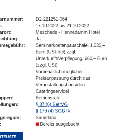
arnummer
D2-221251-064
n
17.10.2022 bis 21.10.2022
arort
Meschede - Hennedamm Hotel
achtung
Ja
ahmegebühr
Seminarkostenpauschale: 1.030,–
Euro (USt-frei) zzgl.
Unterkunft/Verpflegung: 660,– Euro
(zzgl. USt)
Vorbehaltlich möglicher
Preisanpassung durch das
Veranstaltungshaus/den
Cateringservice!
uppen
Betriebsräte
ellungen
§ 37 (6) BetrVG
§ 179 (4) SGB IX
ngsregion
Sauerland
Bereits ausgebucht
TELISTE