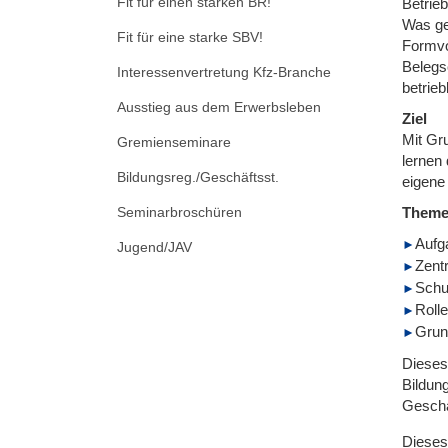
Fit für einen starken BR!
Betrieb
Was ge
Fit für eine starke SBV!
Formvo
Belegs
Interessenvertretung Kfz-Branche
betrieb
Ausstieg aus dem Erwerbsleben
Ziel
Mit Gr
Gremienseminare
lernen 
Bildungsreg./Geschäftsst.
eigene
Seminarbroschüren
Them
Aufg
Jugend/JAV
Zent
Schu
Roll
Grund
Dieses 
Bildun
Geschä
Dieses