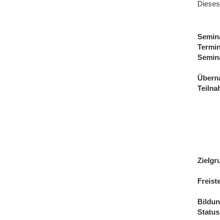
Dieses
Semin
Termi
Semin
Übern
Teiln
Zielgr
Freist
Bildu
Status