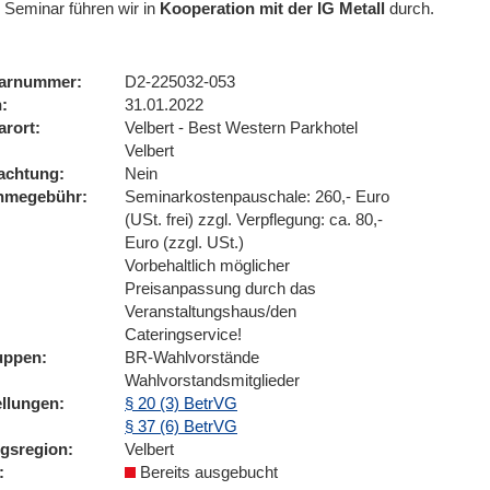
 Seminar führen wir
in
Kooperation mit der IG Metall
durch.
arnummer
D2-225032-053
n
31.01.2022
arort
Velbert - Best Western Parkhotel
Velbert
achtung
Nein
ahmegebühr
Seminarkostenpauschale: 260,- Euro
(USt. frei) zzgl. Verpflegung: ca. 80,-
Euro (zzgl. USt.)
Vorbehaltlich möglicher
Preisanpassung durch das
Veranstaltungshaus/den
Cateringservice!
uppen
BR-Wahlvorstände
Wahlvorstandsmitglieder
ellungen
§ 20 (3) BetrVG
§ 37 (6) BetrVG
ngsregion
Velbert
Bereits ausgebucht