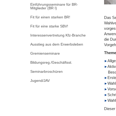
Einführungsseminare für BR-
Mitglieder (BR I)
Fit für einen starken BR!
Das Se
Wahlve
Fit für eine starke SBV!
vorges
Anwend
Interessenvertretung Kfz-Branche
die Du
Ausstieg aus dem Erwerbsleben
Vorgehe
Them
Gremienseminare
Allg
Bildungsreg./Geschäftsst.
Aktiv
Seminarbroschüren
Besc
Erst
Jugend/JAV
Wahl
Vors
Schr
Wahl
Dieser