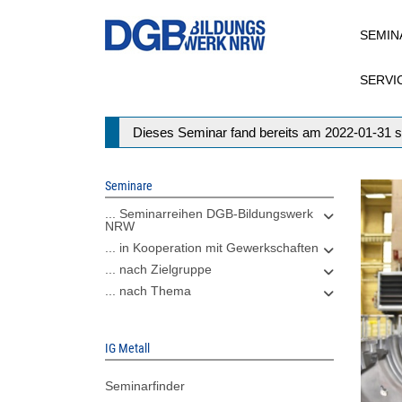
Direkt
SEMIN
zum
Inhalt
SERVI
Statusmeldung
Dieses Seminar fand bereits am 2022-01-31 s
Seminare
... Seminarreihen DGB-Bildungswerk
NRW
... in Kooperation mit Gewerkschaften
... nach Zielgruppe
... nach Thema
IG Metall
Seminarfinder