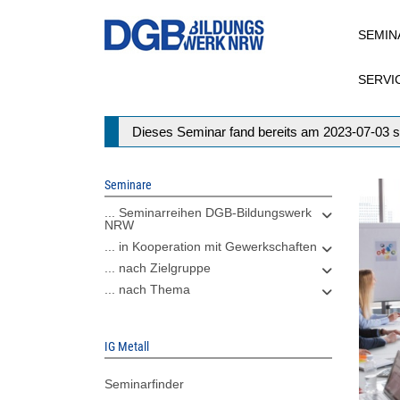
Direkt
SEMIN
zum
Inhalt
SERVI
Statusmeldung
Dieses Seminar fand bereits am 2023-07-03 s
Seminare
... Seminarreihen DGB-Bildungswerk
NRW
... in Kooperation mit Gewerkschaften
... nach Zielgruppe
... nach Thema
IG Metall
Seminarfinder