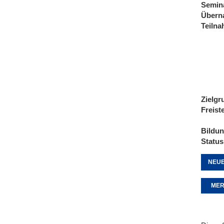
Semin
Übern
Teiln
Zielgr
Freist
Bildu
Status
NEUE
MER