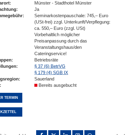
arort
Münster - Stadthotel Münster
achtung
Ja
ahmegebühr
Seminarkostenpauschale: 745,– Euro
(USt-frei) zzgl. Unterkunft/Verpflegung:
ca. 550,– Euro (zzgl. USt)
Vorbehaltlich möglicher
Preisanpassung durch das
Veranstaltungshaus/den
Cateringservice!
uppen
Betriebsräte
ellungen
§ 37 (6) BetrVG
§ 179 (4) SGB IX
ngsregion
Sauerland
Bereits ausgebucht
R TERMIN
KZETTEL