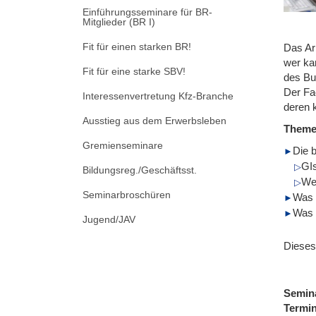
Einführungsseminare für BR-
Mitglieder (BR I)
Fit für einen starken BR!
Das Arb
wer ka
Fit für eine starke SBV!
des Bu
Der Fa
Interessenvertretung Kfz-Branche
deren k
Ausstieg aus dem Erwerbsleben
Them
Gremienseminare
Die 
GIs
Bildungsreg./Geschäftsst.
Wel
Seminarbroschüren
Was i
Was i
Jugend/JAV
Dieses
Semin
Termi