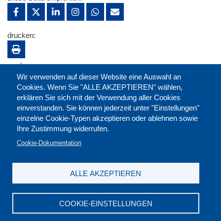
drucken:
merken:
Wir verwenden auf dieser Website eine Auswahl an
Cookies. Wenn Sie "ALLE AKZEPTIEREN" wählen,
erklären Sie sich mit der Verwendung aller Cookies
einverstanden. Sie können jederzeit unter "Einstellungen"
einzelne Cookie-Typen akzeptieren oder ablehnen sowie
Ihre Zustimmung widerrufen.
Cookie-Dokumentation
ALLE AKZEPTIEREN
Kontakt
|
Downloads
|
Newsletter
|
Jobs
|
FAQ
Impressum
|
Datenschutz
|
AGB
|
Widerruf
COOKIE-EINSTELLUNGEN
DGB-Bildungswerk NRW e.V. © 2026
T. 0211 17523-0
|
E-Mail